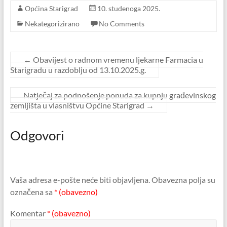
Općina Starigrad
10. studenoga 2025.
Nekategorizirano
No Comments
←
Obavijest o radnom vremenu ljekarne Farmacia u
Starigradu u razdoblju od 13.10.2025.g.
Natječaj za podnošenje ponuda za kupnju građevinskog
zemljišta u vlasništvu Općine Starigrad
→
Odgovori
Vaša adresa e-pošte neće biti objavljena.
Obavezna polja su
označena sa
* (obavezno)
Komentar
* (obavezno)