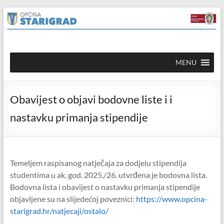
Skip to
Skip
content
to
content
Općina
MENU
Starigrad
Službena
Obavijest o objavi bodovne liste i i
mrežna
stranica
nastavku primanja stipendije
Temeljem raspisanog natječaja za dodjelu stipendija
studentima u ak. god. 2025./26. utvrđena je bodovna lista.
Bodovna lista i obavijest o nastavku primanja stipendije
objavljene su na slijedećoj poveznici:
https://www.opcina-
starigrad.hr/natjecaji/ostalo/