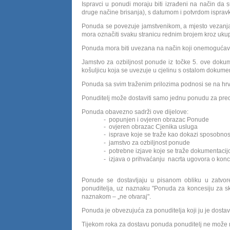
Ispravci u ponudi moraju biti izrađeni na način da su vi
druge načine brisanja), s datumom i potvrdom isprav
Ponuda se povezuje jamstvenikom, a mjesto vezanja 
mora označiti svaku stranicu rednim brojem kroz ukup
Ponuda mora biti uvezana na način koji onemogućava
Jamstvo za ozbiljnost ponude iz točke 5. ove dokume
košuljicu koja se uvezuje u cjelinu s ostalom dokume
Ponuda sa svim traženim prilozima podnosi se na hrv
Ponuditelj može dostaviti samo jednu ponudu za pre
Ponuda obavezno sadrži ove dijelove:
-
popunjen i ovjeren obrazac Ponude
-
ovjeren obrazac Cjenika usluga
-
isprave koje se traže kao dokazi sposobnost
-
jamstvo za ozbiljnost ponude
-
potrebne izjave koje se traže dokumentac
-
izjava o prihvaćanju nacrta ugovora o konce
Ponude se dostavljaju u pisanom obliku u zatvor
ponuditelja, uz naznaku "Ponuda za koncesiju za s
naznakom – „ne otvaraj".
Ponuda je obvezujuća za ponuditelja koji ju je dostav
Tijekom roka za dostavu ponuda ponuditelj ne može m