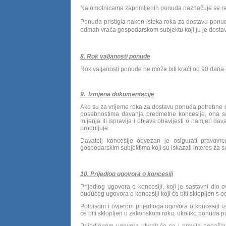
Na omotnicama zaprimljenih ponuda naznačuje se red
Ponuda pristigla nakon isteka roka za dostavu ponud
odmah vraća gospodarskom subjektu koji ju je dostav
8. Rok valjanosti ponude
Rok valjanosti ponude ne može biti kraći od 90 dana
9. Izmjena dokumentacije
Ako su za vrijeme roka za dostavu ponuda potrebne d
posebnostima davanja predmetne koncesije, ona se 
mijenja ili ispravlja i objava obavijesti o namjeri 
produljuje.
Davatelj koncesije obvezan je osigurati pravov
gospodarskim subjektima koji su iskazali interes za
10. Prijedlog ugovora o koncesiji
Prijedlog ugovora o koncesiji, koji je sastavni dio
budućeg ugovora o koncesiji koji će biti sklopljen s 
Potpisom i ovjerom prijedloga ugovora o koncesiji i
će biti sklopljen u zakonskom roku, ukoliko ponuda 
Prijedlogom ugovora utvrdit će se i pravila ponašan