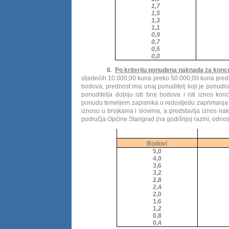
1,7
1,5
1,3
1,1
0,9
0,7
0,5
0,0
II.
Po kriteriju ponuđena naknada za konc
sljedećih 10.000,00 kuna preko 50.000,00 kuna predstav
bodova, prednost ima onaj ponuditelj koji je ponudi
ponuditelja dobiju isti broj bodova i isti iznos ko
ponudu temeljem zapisnika o redosljedu zaprimanj
iznosu u brojkama i slovima, a predstavlja iznos n
područja Općine Starigrad (na godišnjoj razini, odno
Bodovi
5,0
4,0
3,6
3,2
2,8
2,4
2,0
1,6
1,2
0,8
0,4