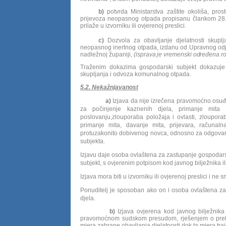
b)
potvrda Ministarstva zaštite okoliša, pro
prijevoza neopasnog otpada propisanu člankom 28.
prilaže u izvorniku ili ovjerenoj preslici.
c)
Dozvola za obavljanje djelatnosti skuplj
neopasnog inertnog otpada, izdanu od Upravnog odjel
nadležnoj županiji,
(
isprava je vremenski određena ro
Traženim dokazima gospodarski subjekt dokazuje 
skupljanja i odvoza komunalnog otpada.
5.2. Nekažnjavanost
a)
Izjava da nije izrečena pravomoćno osuđuj
za počinjenje kaznenih djela, primanje mit
poslovanju,zlouporaba položaja i ovlasti, zloupora
primanje mita, davanje mita, prijevara, računaln
protuzakonito dobivenog novca, odnosno za odgovar
subjekta.
Izjavu daje osoba ovlaštena za zastupanje gospodars
subjekt, s ovjerenim potpisom kod javnog bilježnika il
Izjava mora biti u izvorniku ili ovjerenoj preslici i ne
Ponuditelj je sposoban ako on i osoba ovlaštena za
djela.
b)
Izjava ovjerena kod javnog bilježnika
pravomoćnom sudskom presudom, rješenjem o prekrša
mjera zabrane obavljanja djelatnosti dok ta mjera tra