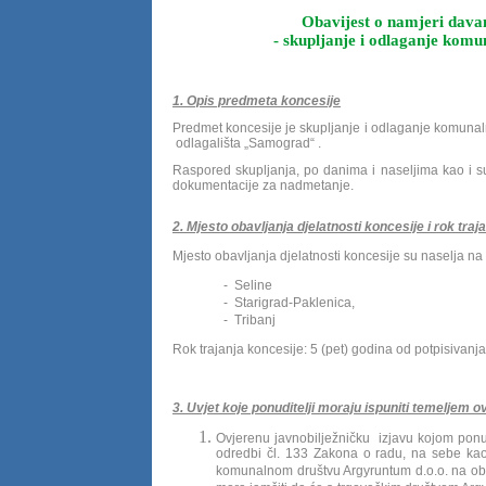
Obavijest o namjeri davan
- skupljanje
i odlaganje komu
1. Opis predmeta koncesije
Predmet koncesije je skupljanje i odlaganje komunal
odlagališta „Samograd“ .
Raspored skupljanja, po danima i naseljima kao i su
dokumentacije za nadmetanje.
2.
Mjesto obavljanja djelatnosti koncesije i rok traj
Mjesto obavljanja djelatnosti koncesije su naselja na 
-
Seline
-
Starigrad-Paklenica
,
-
Tribanj
Rok trajanja koncesije: 5 (pet) godina od potpisivanj
3. Uvjet koje ponuditelji moraju ispuniti temeljem o
Ovjerenu javnobilježničku izjavu kojom ponu
odredbi čl. 133 Zakona o radu, na sebe kao
komunalnom društvu Argyruntum d.o.o. na obav