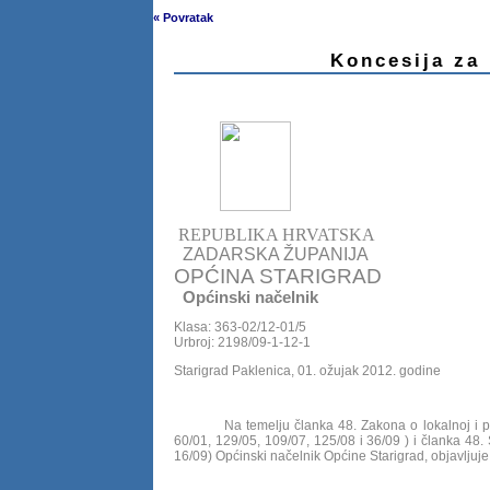
« Povratak
Koncesija za
REPUBLIKA HRVATSKA
ZADARSKA ŽUPANIJA
OPĆINA STARIGRAD
Općinski načelnik
Klasa: 363-02/12-01/5
Urbroj: 2198/09-1-12-1
Starigrad Paklenica, 01. ožujak 2012. godine
Na temelju članka 48. Zakona o lokalnoj i područ
60/01, 129/05, 109/07, 125/08 i 36/09 )
i članka 48.
16/09) Općinski načelnik Općine Starigrad, objavljuje