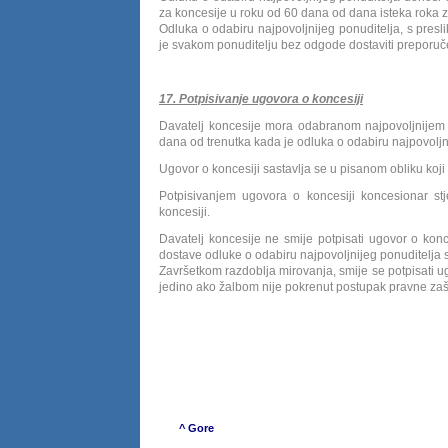
za koncesije u roku od 60 dana od dana isteka roka 
Odluka o odabiru najpovoljnijeg ponuditelja, s pres
je svakom ponuditelju bez odgode dostaviti preporuč
17. Potpisivanje ugovora o koncesiji
Davatelj koncesije mora odabranom najpovoljnijem p
dana od trenutka kada je odluka o odabiru najpovoljn
Ugovor o koncesiji sastavlja se u pisanom obliku koji 
Potpisivanjem ugovora o koncesiji koncesionar st
koncesiji.
Davatelj koncesije ne smije potpisati ugovor o konc
dostave odluke o odabiru najpovoljnijeg ponuditelja 
Završetkom razdoblja mirovanja, smije se potpisati u
jedino ako žalbom nije pokrenut postupak pravne zašt
Općins
Krste Ra
^ Gore