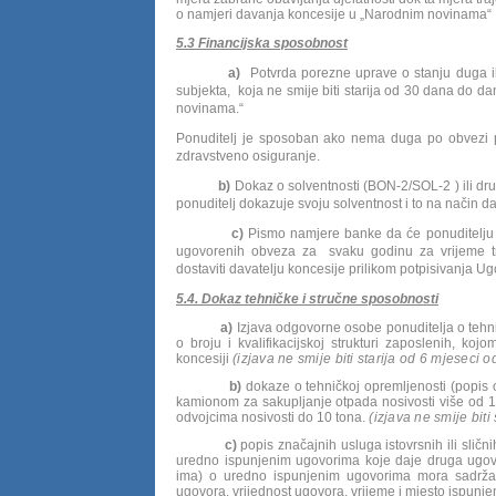
o namjeri davanja koncesije u „Narodnim novinama“
5.3 Financijska sposobnost
a)
Potvrda porezne uprave o stanju duga ili
subjekta, koja ne smije biti starija od 30 dana do d
novinama.“
Ponuditelj je sposoban ako nema duga po obvezi p
zdravstveno osiguranje.
b)
Dokaz o solventnosti (BON-2/SOL-2 ) ili drugi
ponuditelj dokazuje svoju solventnost i to na način da
c)
Pismo namjere banke da će ponuditelju i
ugovorenih obveza za svaku godinu za vrijeme tra
dostaviti davatelju koncesije prilikom potpisivanja Ug
5.4. Dokaz tehničke i stručne sposobnosti
a)
Izjava odgovorne osobe ponuditelja o tehni
o broju i kvalifikacijskoj strukturi zaposlenih, k
koncesiji
(izjava ne smije biti starija od 6 mjeseci
b)
dokaze o tehničkoj opremljenosti (popis 
kamionom za sakupljanje otpada nosivosti više od 1
odvojcima nosivosti do 10 tona.
(izjava ne smije bit
c)
popis značajnih usluga istovrsnih ili slič
uredno ispunjenim ugovorima koje daje druga ugovora
ima) o uredno ispunjenim ugovorima mora sadržava
ugovora, vrijednost ugovora, vrijeme i mjesto ispun