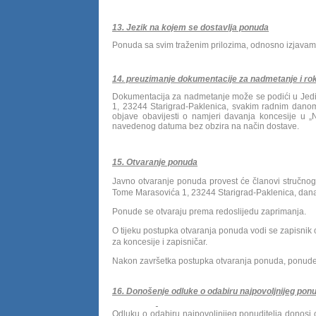
13. Jezik na kojem se dostavlja ponuda
Ponuda sa svim traženim prilozima, odnosno izjavama 
14. preuzimanje dokumentacije za nadmetanje i ro
Dokumentacija za nadmetanje može se podići u Jed
1, 23244 Starigrad-Paklenica, svakim radnim dano
objave obavijesti o namjeri davanja koncesije u
navedenog datuma bez obzira na način dostave.
15. Otvaranje ponuda
Javno otvaranje ponuda provest će članovi stručnog 
Tome Marasovića 1, 23244 Starigrad-Paklenica, dana 
Ponude se otvaraju prema redoslijedu zaprimanja.
O tijeku postupka otvaranja ponuda vodi se zapisnik 
za koncesije i zapisničar.
Nakon završetka postupka otvaranja ponuda, ponude
16. Donošenje odluke o odabiru najpovoljnijeg ponu
Odluku o odabiru najpovoljnijeg ponuditelja donosi 