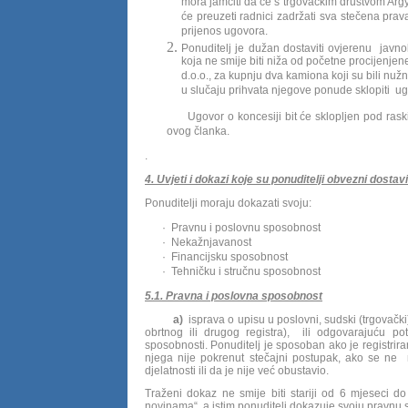
mora jamčiti da će s trgovačkim društvom Argy
će preuzeti radnici zadržati sva stečena pra
prijenos ugovora.
Ponuditelj je dužan dostaviti ovjerenu javno
koja ne smije biti niža od početne procijenje
d.o.o., za kupnju dva kamiona koji su bili nu
u slučaju prihvata njegove ponude sklopiti ugo
Ugovor o koncesiji bit će sklopljen pod ras
ovog članka.
.
4. Uvjeti i dokazi koje su ponuditelji obvezni dost
Ponuditelji moraju dokazati svoju:
·
Pravnu i poslovnu sposobnost
·
Nekažnjavanost
·
Financijsku sposobnost
·
Tehničku i stručnu sposobnost
5.1. Pravna i poslovna sposobnost
a)
isprava o upisu u poslovni, sudski (trgovački),
obrtnog ili drugog registra), ili odgovarajuću p
sposobnosti. Ponuditelj je sposoban ako je registrira
njega nije pokrenut stečajni postupak, ako se ne n
djelatnosti ili da je nije već obustavio.
Traženi dokaz ne smije biti stariji od 6 mjeseci 
novinama“, a istim ponuditelj dokazuje svoju pravnu