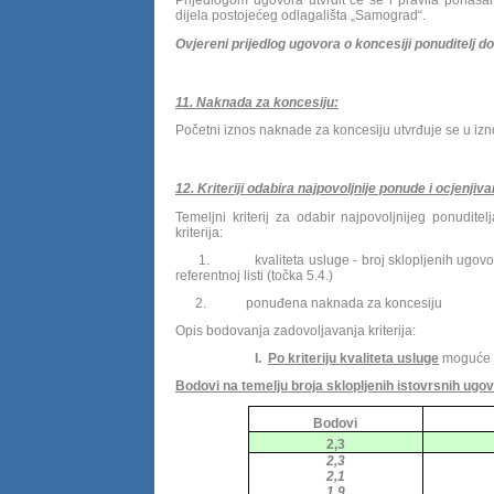
dijela postojećeg odlagališta „Samograd“.
Ovjereni prijedlog ugovora o koncesiji ponuditelj d
11. Naknada za koncesiju:
Početni iznos naknade za koncesiju utvrđuje se u iz
12. Kriteriji odabira najpovoljnije ponude i ocjenji
Temeljni kriterij za odabir najpovoljnijeg ponudite
kriterija:
1.
kvaliteta usluge - broj sklopljenih ugov
referentnoj listi (točka 5.4.)
2.
ponuđena naknada za koncesiju
Opis bodovanja zadovoljavanja kriterija:
I.
Po kriteriju kvaliteta usluge
moguće j
Bodovi na temelju broja sklopljenih istovrsnih ugo
Bodovi
2,3
2,3
2,1
1,9