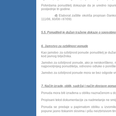
Potvrdama ponuditelj dokazuje da je uredno ispuni
posljednje tri godine.
d)
Elaborat zaštite okoliša propisan član
111/06, 60/08 i 87/09)
5.5. Ponuditelj je dužan tražene dokaze o sposobnosti
6. Jamstvo za ozbiljnost ponude
Kao jamstvo za ozbiljnost ponude ponuditelj je duža
kod javnog bilježnika.
Jamstvo za ozbiljnost ponude, ako je neiskorišteno,
najpovoljnijeg ponuditelja, odnosno odluke o poništ
Jamstvo za ozbiljnost ponude mora se bez odgode vra
7. Način izrade, oblik, sadržaj i način dostave ponu
Ponuda mora biti izrađena u obliku naznačenom u d
Propisani tekst dokumentacije za nadmetanje ne smije
Ponuda se predaje u papirnatom obliku u izvornik
popune jasno tiskanim slovima i pišu neizbrisivom ti