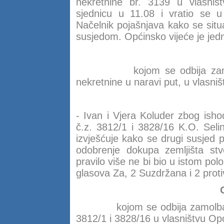
nekretnine br. 3139 u vlasništ
sjednicu u 11.08 i vratio se u
Načelnik pojašnjava kako se situ
susjedom. Općinsko vijeće je jed
kojom se odbija za
nekretnine u naravi put, u vlasni
- Ivan i Vjera Koluder zbog isho
č.z. 3812/1 i 3828/16 K.O. Seli
izvješćuje kako se drugi susjed 
odobrenje dokupa zemljišta stvo
pravilo više ne bi bio u istom po
glasova Za, 2 Suzdržana i 2 protiv
kojom se odbija zamolba
3812/1 i 3828/16 u vlasništvu Opć