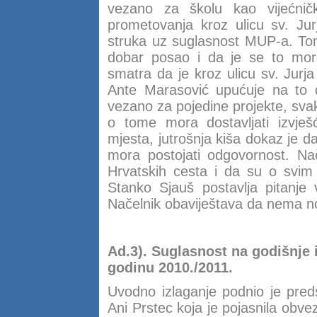
vezano za školu kao vijećnič
prometovanja kroz ulicu sv. Jur
struka uz suglasnost MUP-a. Tom
dobar posao i da je se to mora 
smatra da je kroz ulicu sv. Jurj
Ante Marasović upućuje na to d
vezano za pojedine projekte, svak
o tome mora dostavljati izvješ
mjesta, jutrošnja kiša dokaz je da
mora postojati odgovornost. Nač
Hrvatskih cesta i da su o svim 
Stanko Sjauš postavlja pitanje
Načelnik obaviještava da nema no
Ad.3).
Suglasnost na godišnje
godinu 2010./2011.
Uvodno izlaganje podnio je preds
Ani Prstec koja je pojasnila obv