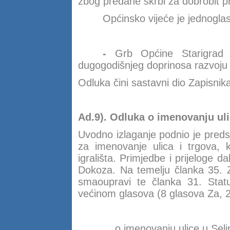
zbog predane skrbi za dobrobit p
Općinsko vijeće je jednogla
-
Grb Općine Starigrad 
dugogodišnjeg doprinosa razvoju 
Odluka čini sastavni dio Zapisnik
Ad.9).
Odluka o imenovanju ul
Uvodno izlaganje podnio je preds
za imenovanje ulica i trgova, k
igrališta. Primjedbe i prijeloge d
Dokoza. Na temelju članka 35. Z
smaoupravi te članka 31. Statu
većinom glasova (8 glasova Za, 2
o imenovanju ulice u Selin