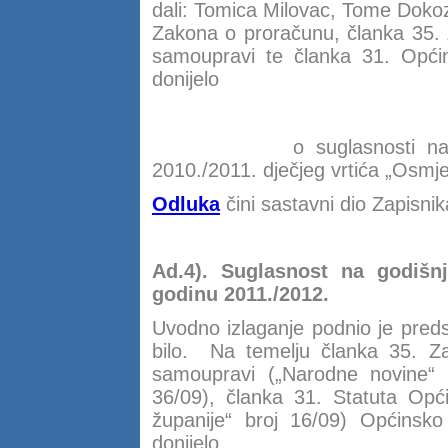
dali: Tomica Milovac, Tome Doko
Zakona o proračunu, članka 35. Z
samoupravi te članka 31. Općin
donijelo
O d l 
o suglasnosti n
2010./2011. dječjeg vrtića „Osmj
Odluka
čini sastavni dio Zapisnik
Ad.4). Suglasnost na godišn
godinu 2011./2012.
Uvodno izlaganje podnio je predsj
bilo. Na temelju članka 35. Zak
samoupravi („Narodne novine“ b
36/09), članka 31. Statuta Opći
županije“ broj 16/09) Općinsko
donijelo