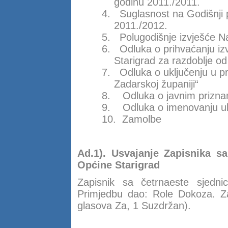
godinu 2011./2011.
4.
Suglasnost na Godišnji
2011./2012.
5.
Polugodišnje izvješće N
6.
Odluka o prihvaćanju iz
Starigrad za razdoblje o
7.
Odluka o uključenju u p
Zadarskoj županiji“
8.
Odluka o javnim prizna
9.
Odluka o imenovanju ul
10.
Zamolbe
Ad.1). Usvajanje Zapisnika s
Općine Starigrad
Zapisnik sa četrnaeste sjedn
Primjedbu dao: Role Dokoza. Za
glasova Za, 1 Suzdržan).