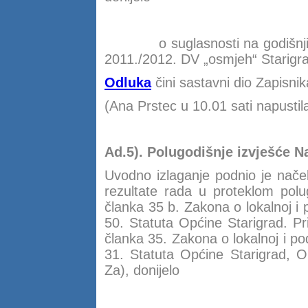
O d l 
o suglasnosti na godišnji pl
2011./2012. DV „osmjeh“ Starigra
Odluka
čini sastavni dio Zapisnik
(Ana Prstec u 10.01 sati napustil
Ad.5).
Polugodišnje izvješće N
Uvodno izlaganje podnio je nače
rezultate rada u proteklom polu
članka 35 b. Zakona o lokalnoj i 
50. Statuta Općine Starigrad. P
članka 35. Zakona o lokalnoj i p
31. Statuta Općine Starigrad, O
Za), donijelo