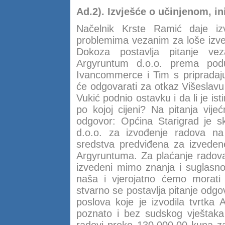
Ad.2). Izvješće o učinjenom, ini
Načelnik Krste Ramić daje iz
problemima vezanim za loše izve
Dokoza postavlja pitanje v
Argyruntum d.o.o. prema podu
Ivancommerce i Tim s pripradaj
će odgovarati za otkaz Višeslavu 
Vukić podnio ostavku i da li je i
po kojoj cijeni? Na pitanja vije
odgovor: Općina Starigrad je 
d.o.o. za izvođenje radova n
sredstva predviđena za izvedene
Argyruntuma. Za plaćanje radova
izvedeni mimo znanja i suglasnost
naša i vjerojatno ćemo morati 
stvarno se postavlja pitanje odgov
poslova koje je izvodila tvrtka A
poznato i bez sudskog vještaka 