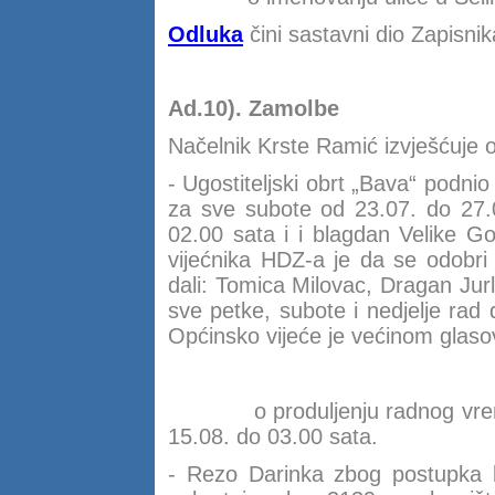
Odluka
čini sastavni dio Zapisnik
Ad.10). Zamolbe
Načelnik Krste Ramić izvješćuje 
- Ugostiteljski obrt „Bava“ podn
za sve subote od 23.07. do 27.
02.00 sata i i blagdan Velike G
vijećnika HDZ-a je da se odobri
dali: Tomica Milovac, Dragan Jur
sve petke, subote i nedjelje rad 
Općinsko vijeće je većinom glasov
o produljenju radnog vremena
15.08. do 03.00 sata.
- Rezo Darinka zbog postupka le