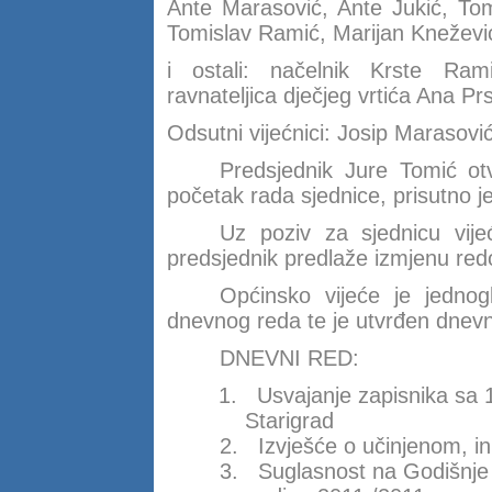
Ante Marasović, Ante Jukić, To
Tomislav Ramić, Marijan Knežević,
i ostali: načelnik Krste Ram
ravnateljica dječjeg vrtića Ana Pr
Odsutni vijećnici: Josip Marasovi
Predsjednik Jure Tomić otv
početak rada sjednice, prisutno j
Uz poziv za sjednicu vijeć
predsjednik predlaže izmjenu red
Općinsko vijeće je jednogl
dnevnog reda te je utvrđen dnevni
DNEVNI RED:
1.
Usvajanje zapisnika sa 
Starigrad
2.
Izvješće o učinjenom, inic
3.
Suglasnost na Godišnje