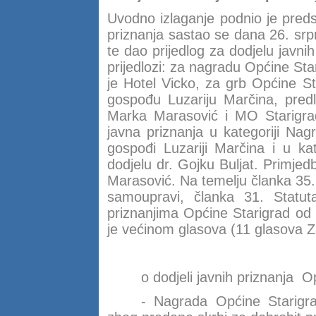
Uvodno izlaganje podnio je preds
priznanja sastao se dana 26. srp
te dao prijedlog za dodjelu javnih 
prijedlozi: za nagradu Općine St
je Hotel Vicko, za grb Općine S
gospođu Luzariju Marčina, predl
Marka Marasović i MO Starigrad
javna priznanja u kategoriji Nag
gospođi Luzariji Marčina i u ka
dodjelu dr. Gojku Buljat. Primje
Marasović. Na temelju članka 35. 
samoupravi, članka 31. Statu
priznanjima Općine Starigrad od
je većinom glasova (11 glasova Z
o dodjeli javnih priznanja Op
- Nagrada Općine Starigrad