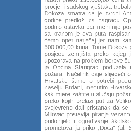
radovi preko 130.000,00 kuna za
procjeni sudskog vještaka trebala
Dokoza smatra da je tvrdci Anti
godine predloži za nagradu Opć
podnio ostavku bar meni nije po
sa kranom je dva puta raspisan 
ćemo opet natječaj jer nam kam
500.000,00 kuna. Tome Dokoza pos
posjedu zemljišta preko kojeg 
upozorava na problem borove šume
je Općina Starigrad poduzela 
požara. Načelnik daje slijedeći o
Hrvatske šume o potrebi podu
naselju Brđani, međutim Hrvatske
kak mjere zaštite u slučaju poža
preko kojih prelazi put za Velik
svojevreno dali pristanak da se 
Milovac postavlja pitanje vezano
pridonijelo i ograđivanje škols
prometovanja priko „Doca“ (ul. S