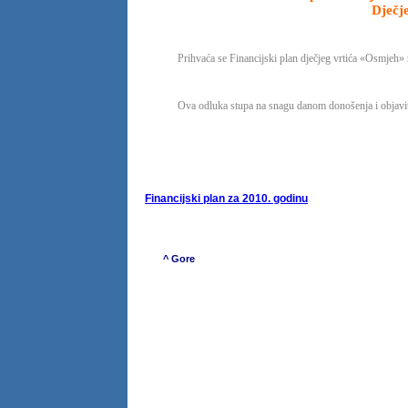
Dječj
Prihvaća se Financijski plan dječjeg vrtića «Osmjeh» z
Ova odluka stupa na snagu danom donošenja i objavit će
Predsjednik
Jure To
Financijski plan za 2010. godinu
^ Gore