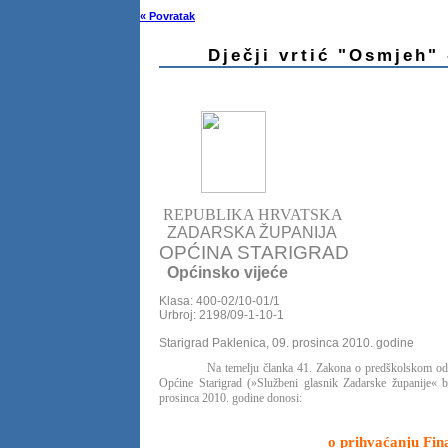
« Povratak
Dječji vrtić "Osmjeh" 
REPUBLIKA HRVATSKA
ZADARSKA ŽUPANIJA
OPĆINA STARIGRAD
Općinsko vijeće
Klasa: 400-02/10-01/1
Urbroj: 2198/09-1-10-1
Starigrad Paklenica, 09. prosinca 2010. godine
Na temelju članka 41. Zakona o predškolskom odg
Općine Starigrad (»Službeni glasnik Zadarske županije« b
prosinca 2010. godine donosi:
o prihvaćanju Fin