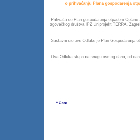
o prihvaćanju Plana gospodarenja otp
Prihvaća se Plan gospodarenja otpadom Općine St
trgovačkog društva IPZ Uniprojekt TERRA, Zagreb
Sastavni dio ove Odluke je Plan Gospodarenja ot
Ova Odluka stupa na snagu osmog dana, od dana
Jure Tomić di
^ Gore