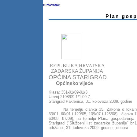
« Povratak
Plan gos
REPUBLIKA HRVATSKA
ZADARSKA ŽUPANIJA
OPĆINA STARIGRAD
Općinsko vijeće
Klasa: 351-01/09-01/3
Urbroj:2198/09-1/1-09-7
Starigrad Paklenica, 31. kolovoza 2009. godine
Na temelju članka 35. Zakona o lokalno
33/01, 60/01 i 129/05, 109/07 i 125/08), članka 
60/08, 87/09), na temelju Plana gospodarenj
Starigrad ("Službeni list zadarske županije" br
održanoj, 31. kolovoza 2009. godine, donosi