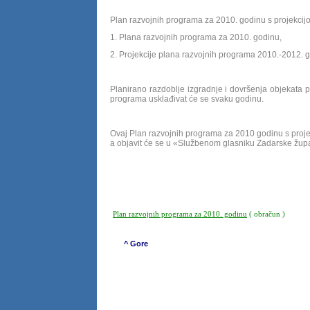
Plan razvojnih programa za 2010. godinu s projekcijom
1. Plana razvojnih programa za 2010. godinu,
2. Projekcije plana razvojnih programa 2010.-2012. 
Planirano razdoblje izgradnje i dovršenja objekata 
programa usklađivat će se svaku godinu.
Ovaj Plan razvojnih programa za 2010 godinu s proje
a objavit će se u «Službenom glasniku Zadarske župa
Predsjednik
Jure To
Plan razvojnih programa za 2010. godinu
( obračun )
^ Gore