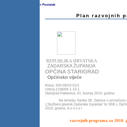
« Povratak
Plan razvojnih 
REPUBLIKA HRVATSKA
ZADARSKA ŽUPANIJA
OPĆINA STARIGRAD
Općinsko vijeće
Klasa: 400-08/10-01/1
Urbroj:2198/09-1-10-1
Starigrad Paklenica, 01. travnja 2010. godine
Na temelju članka 39. Zakona o proračunu („
(„Službeni glasnik Zadarske županije“ br 3/06.), Općin
2010. godine, d o n o s i
razvojnih programa za 2010. g