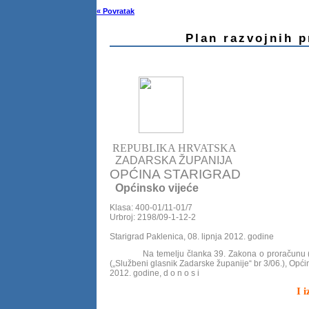
« Povratak
Plan razvojnih 
REPUBLIKA HRVATSKA
ZADARSKA ŽUPANIJA
OPĆINA STARIGRAD
Općinsko vijeće
Klasa: 400-01/11-01/7
Urbroj: 2198/09-1-12-2
Starigrad Paklenica, 08. lipnja 2012. godine
Na temelju članka 39. Zakona o proračunu („
(„Službeni glasnik Zadarske županije“ br 3/06.), Općin
2012. godine, d o n o s i
I 