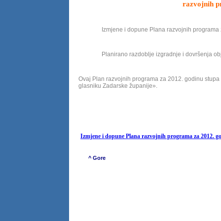
razvojnih p
Izmjene i dopune Plana razvojnih programa
Planirano razdoblje izgradnje i dovršenja o
Ovaj Plan razvojnih programa za 2012. godinu stupa 
glasniku Zadarske županije».
Predsjednik
Jure To
Izmjene i dopune Plana razvojnih programa za 2012. g
^ Gore