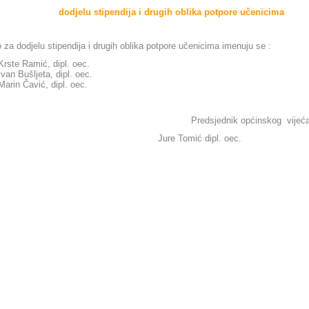
dodjelu stipendija i drugih oblika potpore učenicima
za dodjelu stipendija i drugih oblika potpore učenicima imenuju se :
 Krste Ramić, dipl. oec.
Ivan Bušljeta, dipl. oec.
 Marin Čavić, dipl. oec.
Predsjednik općinskog vijeća
 Tomić dipl. oec.