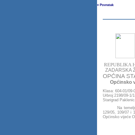
« Povratak
REPUBLIKA 
ZADARSKA Ž
OPĆINA ST
Općinsko vi
Klasa: 604-01/09-
Urbroj:2198/0
Starigrad Paklenic
Na temelj
129/05, 109/07 i 
Općinsko vijeće Op