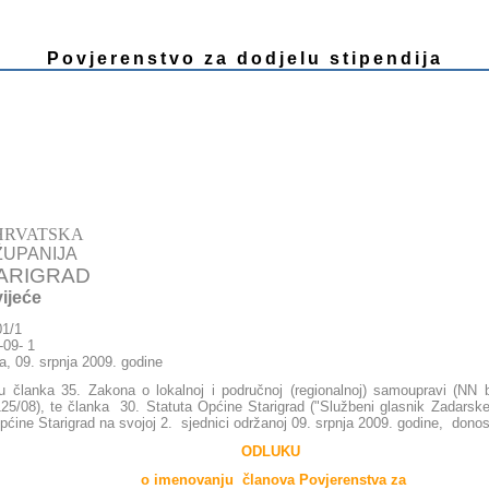
Povjerenstvo za dodjelu stipendija
HRVATSKA
UPANIJA
ARIGRAD
jeće
01/1
9-1/1-09- 1
a, 09. srpnja 2009. godine
u članka 35. Zakona o lokalnoj i područnoj (regionalnoj) samoupravi (NN b
125/08), te članka 30. Statuta Općine Starigrad ("Službeni glasnik Zadarske 
ćine Starigrad na svojoj 2. sjednici održanoj 09. srpnja 2009. godine, donos
ODLUKU
o imenovanju članova Povjerenstva za