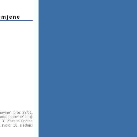
zmjene
vine“, broj: 33/01,
arodne novine" broj:
a 31. Statuta Općine
svojoj 18. sjednici