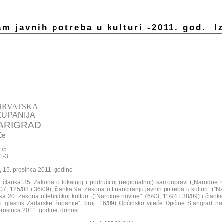
am javnih potreba u kulturi -2011. god. I
HRVATSKA
UPANIJA
ARIGRAD
će
1/5
11-3
, 15. prosinca 2011. godine
 članka 35. Zakona o lokalnoj i područnoj (regionalnoj) samoupravi („Narodne no
07, 125/08 i 36/09), članka 9a. Zakona o financiranju javnih potreba u kulturi ("N
nka 20. Zakona o tehničkoj kulturi ("Narodne novine" 76/93, 11/94 i 38/09) i člank
ni glasnik Zadarske županije“, broj: 16/09) Općinsko vijeće Općine Starigrad na 
rosinca 2011. godine, donosi: