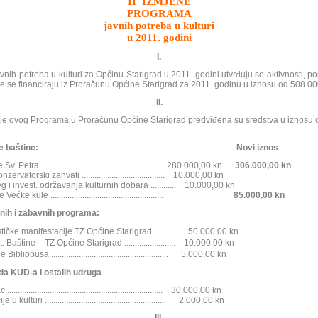
II IZMJENE
PROGRAMA
javnih potreba u kulturi
u 2011. godini
I.
treba u kulturi za Općinu Starigrad u 2011. godini utvrđuju se aktivnosti, posl
je se financiraju iz Proračunu Općine Starigrad za 2011. godinu u iznosu od 508.0
II.
vog Programa u Proračunu Općine Starigrad predviđena su sredstva u iznosu 
spomeničke baštine: Novi iznos
tra ......................................................... 280.000,00 kn
306.000,00 kn
atorski zahvati ....................................... 10.000,00 kn
 invest. održavanja kulturnih dobara ............ 10.000,00 kn
ćke kule .....................................................
85.000,00 kn
rnih i zabavnih programa:
stičke manifestacije TZ Općine Starigrad ............ 50.000,00 kn
 Baštine – TZ Općine Starigrad ........................ 10.000,00 kn
ibliobusa ....................................................... 5.000,00 kn
da KUD-a i ostalih udruga
................................................................... 30.000,00 kn
kulturi ......................................................... 2.000,00 kn