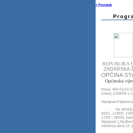
« Povratak
Progr
REPUBLIKA 
ZADARSKA Ž
OPĆINA ST
Općinsko vije
Klasa: 400-01/10-0
Urbroj: 2198/09-1-
Starigrad Paklenica
Na temelju
60/01, 129/05, 109/
27/93 i 38/09), čla
Starigrad („Službe
održanoj dana 15. p