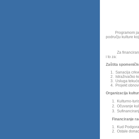
Programom javnih po
području kulture ko
Za financiranje o
i to za:
Zaštita 
1. Sanacija crkve Sv. Pe
2. Istraživačko konzerv
3. Usluga tekućeg i
4. Projekt obnove Ve
Organizacija kultu
1.
Kulturno-turi
2.
Očuvanje kult.
3.
Sufinanciranje B
Financiranje ra
1. Kud Podgorac ......
2. Ostale donacije u 