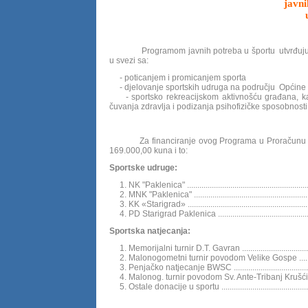
javni
Programom javnih potreba u športu utvrđuju s
u svezi sa:
- poticanjem i promicanjem sporta
- djelovanje sportskih udruga na području Općine 
- sportsko rekreacijskom aktivnošću građana, kao 
čuvanja zdravlja i podizanja psihofizičke sposobnosti
Za financiranje ovog Programa u Proračunu Opći
169.000,00 kuna i to:
Sportske udruge:
1. NK "Paklenica" .....................................................
2. MNK "Paklenica" ...................................................
3. KK «Starigrad» .....................................................
4. PD Starigrad Paklenica .........................................
Sportska natjecanja:
1. Memorijalni turnir D.T. Gavran ..............................
2. Malonogometni turnir povodom Velike Gospe ........
3. Penjačko natjecanje BWSC ..................................
4. Malonog. turnir povodom Sv. Ante-Tribanj Krušćica
5. Ostale donacije u sportu ......................................