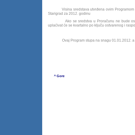
Visina sredstava utvrđena ovim Programom ovisna
Starigrad za 2012. godinu
Ako se sredstva u Proračunu ne bude ostvariv
uplaćivat će se kvartalno po ključu ostvarenog i rasp
Ovaj Program stupa na snagu 01.01.2012. a 
Predsjednik
Jure To
^ Gore