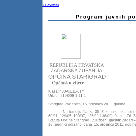
« Povratak
Program javnih po
REPUBLIKA HRVATSKA
ZADARSKA ŽUPANIJA
OPĆINA STARIGRAD
Općinsko vijeće
Klasa: 400-01/11-01/4
Urbroj: 2198/09-1-11-1
Starigrad Paklenica, 15. prosinca 2011. godine
Na temelju članka 35. Zakona o lokalnoj i 
60/01, 129/05, 109/07, 125/08 i 36/09), članka 76. 
Statuta Općine Starigrad („Službeni glasnik Zadarsk
18. sjednici održanoj dana 15. prosinca 2011. godine