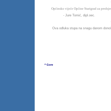
Općinsko vijeće Općine Starigrad za predsj
- Jure Tomić, dipl.oec.
Ova odluka stupa na snagu danom donošenja, 
Predsjednik 
Jure Tom
^ Gore