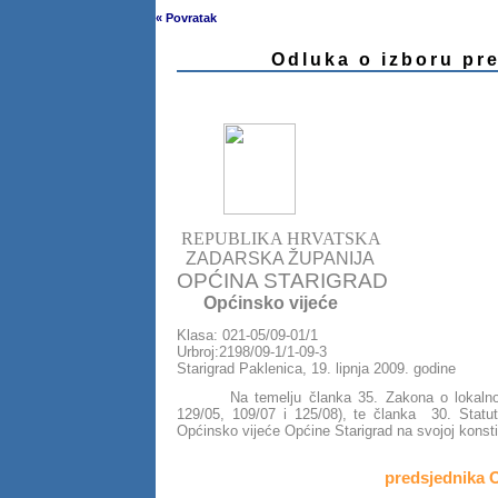
« Povratak
Odluka o izboru pr
REPUBLIKA HRVATSKA
ZADARSKA ŽUPANIJA
OPĆINA STARIGRAD
Općinsko vijeće
Klasa: 021-05/09-01/1
Urbroj:2198/09-1/1-09-3
Starigrad Paklenica, 19. lipnja 2009. godine
Na temelju članka 35. Zakona o lokalnoj
129/05, 109/07 i 125/08), te članka 30. Statuta
Općinsko vijeće Općine Starigrad na svojoj konstit
predsjednika 