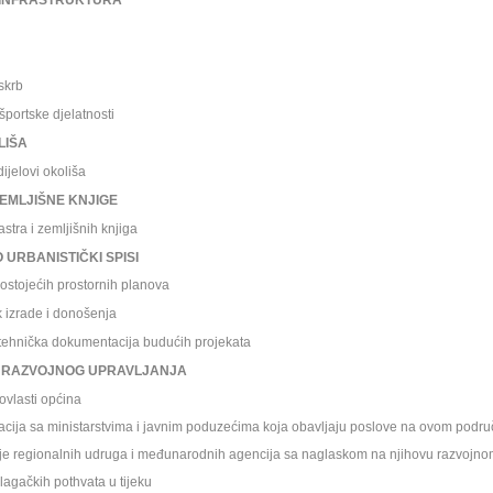
INFRASTRUKTURA
skrb
ortske djelatnosti
LIŠA
elovi okoliša
ZEMLJIŠNE KNJIGE
ra i zemljišnih knjiga
 URBANISTI
ČKI SPISI
ojećih prostornih planova
zrade i donošenja
tehnička dokumentacija budućih projekata
E RAZVOJNOG UPRAVLJANJA
vlasti op
ćina
 sa ministarstvima i javnim poduzećima koja obavljaju poslove na ovom podru
regionalnih udruga i međunarodnih agencija sa naglaskom na njihovu razvojnom
gačkih pothvata u tijeku