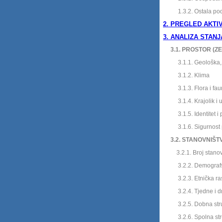
1.3.2. Ostala pod
2. PREGLED AKTI
3. ANALIZA STAN
3.1. PROSTOR (ZEM
3.1.1. Geološka, hi
3.1.2. Klima
3.1.3. Flora i fau
3.1.4. Krajolik i u
3.1.5. Identitet i pr
3.1.6. Sigurnost pr
3.2. STANOVNIŠT
3.2.1. Broj stanovn
3.2.2. Demografsk
3.2.3. Etni
čka ra
3.2.4. Tjedne i dne
3.2.5. Dobna struk
3.2.6. Spolna strukt