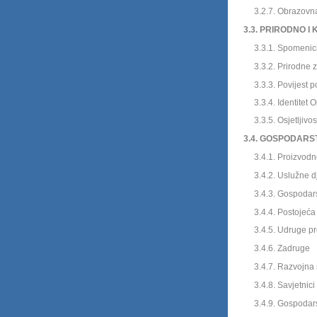
3.2.7. Obrazovna st
3.3. PRIRODNO I 
3.3.1. Spomenici 
3.3.2. Prirodne zn
3.3.3. Povijest p
3.3.4. Identitet Opć
3.3.5. Osjetljivost 
3.4. GOSPODARST
3.4.1. Proizvodne 
3.4.2. Uslužne dje
3.4.3. Gospodarska
3.4.4. Postoje
ća
3.4.5. Udruge proiz
3.4.6. Zadruge
3.4.7. Razvojna s
3.4.8. Savjetnici 
3.4.9. Gospodarske