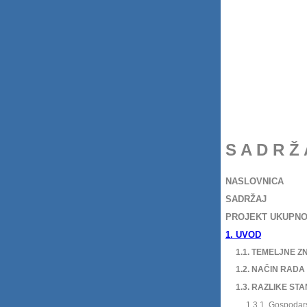
S A D R Ž 
NASLOVNICA
SADRŽAJ
PROJEKT UKUPNO
1. UVOD
1.1. TEMELJNE Z
1.2. NAČIN RADA
1.3. RAZLIKE STA
1.3.1. Gospodars