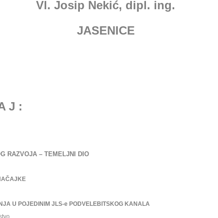
Vl. Josip Neki
ć
, dipl. ing.
JASENICE
A J :
G RAZVOJA – TEMELJNI DIO
NAČAJKE
NJA U POJEDINIM JLS-e PODVELEBITSKOG KANALA
tvo