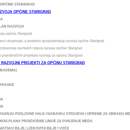
OPĆINE STARIGRAD
AZVOJA OPĆINE STARIGRAD
ZA
PLAN RAZVOJA
oja op
ćine Starigrad
vci ukupnoga, a posebno gospodarskog razvoja općine Starigrad
varenja zacrtanih ciljeva razvoja općine Starigrad
ojedinačnih projekata razvoja za općinu Starigrad
 RAZVOJNI PROJEKTI ZA OPĆINU STARIGRAD
BADEMA)
ARASKE
MA
MA
ADNJU POSLOVNE HALE I NABAVKU STROJEVA I OPREME ZA OBRADU M
G PLANA PROIZVODNE LINIJE ZA PUNJENJE MEDA
SKO BILJE, LJEKOVITO BILJE I VOĆE