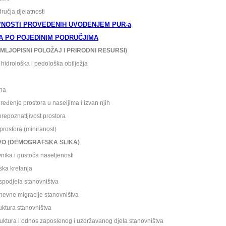
ru
čja djelatnosti
VNOSTI PROVEDENIH UVOĐENJEM PUR-a
JA PO POJEDINIM PODRUČJIMA
LJOPISNI POLOŽAJ I PRIRODNI RESURSI)
drološka i pedološka obilježja
na
re
đenje prostora u naseljima i izvan njih
epoznatljivost prostora
ostora (miniranost)
VO (DEMOGRAFSKA SLIKA)
ika i gusto
ća naseljenosti
a kretanja
spodjela stanovništva
vne migracije stanovništva
tura stanovništva
ura i odnos zaposlenog i uzdržavanog djela stanovništva