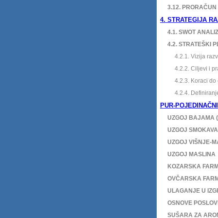
3.12. PRORAČUN 
4. STRATEGIJA R
4.1. SWOT ANALI
4.2. STRATEŠKI 
4.2.1. Vizija razv
4.2.2. Ciljevi i pra
4.2.3. Koraci do ost
4.2.4. Definiranje p
PUR-POJEDINAČNI
UZGOJ BAJAMA (
UZGOJ SMOKAVA
UZGOJ VIŠNJE-M
UZGOJ MASLINA
KOZARSKA FAR
OVČARSKA FAR
ULAGANJE U IZGR
OSNOVE POSLOVNO
SUŠARA ZA AROMAT