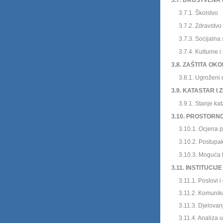
3.7. DRUŠTVENA 
3.7.1. Školstvo
3.7.2. Zdravstvo
3.7.3. Socijalna 
3.7.4. Kulturne i šp
3.8. ZAŠTITA OKO
3.8.1. Ugroženi dij
3.9. KATASTAR I 
3.9.1. Stanje katast
3.10. PROSTORNO
3.10.1. Ocjena post
3.10.2. Postupak i
3.10.3. Mogu
ća 
3.11. INSTITUCIJ
3.11.1. Poslovi i o
3.11.2. Komunikacija
3.11.3. Djelovanje 
3.11.4. Analiza ula