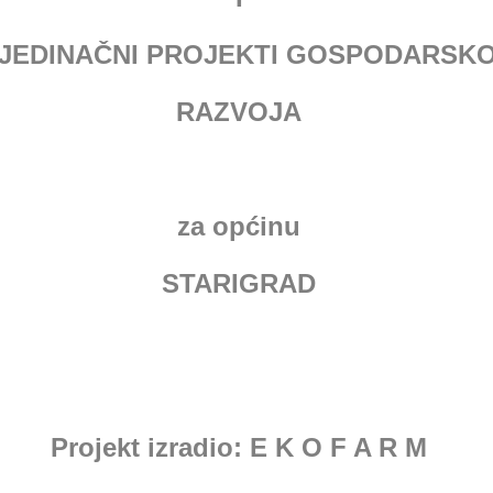
JEDINA
Č
NI PROJEKTI GOSPODARSK
RAZVOJA
za opć
inu
STARIGRAD
Projekt izradio: E K O F A R M