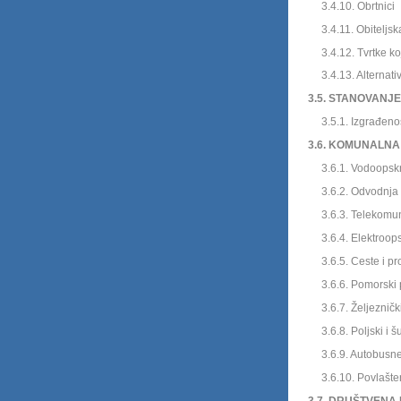
3.4.10. Obrtnici
3.4.11. Obiteljska 
3.4.12. Tvrtke koje 
3.4.13. Alternativni
3.5. STANOVANJE 
3.5.1. Izgra
đeno
3.6. KOMUNALNA
3.6.1. Vodoopskrb
3.6.2. Odvodnja o
3.6.3. Telekomunik
3.6.4. Elektroops
3.6.5. Ceste i prom
3.6.6. Pomorski 
3.6.7. Željezni
čk
3.6.8. Poljski i šu
3.6.9. Autobusne 
3.6.10. Povlaštene 