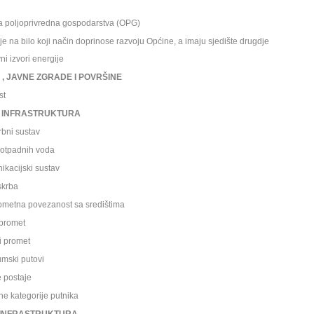
poljoprivredna gospodarstva (OPG)
na bilo koji na
čin doprinose razvoju Općine, a imaju sjedište drugdje
 izvori energije
, JAVNE ZGRADE I POVRŠINE
st
 INFRASTRUKTURA
ni sustav
tpadnih voda
acijski sustav
krba
etna povezanost sa središtima
promet
i promet
mski putovi
postaje
kategorije putnika