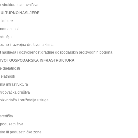
ruktura stanovništva
KULTURNO NASLJE
ĐE
kulture
amenitosti
odru
čja
ine i razvojna društvena klima
nasljeđa i dozvoljenost gradnje gospodarskih proizvodnih pogona
VO I GOSPODARSKA INFRASTRUKTURA
djelatnosti
latnosti
 infrastruktura
 trgovačka društva
vođača i pružatelja usluga
redišta
poduzetništva
 ili poduzetni
čke zone