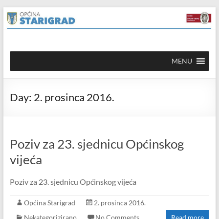
Skip to
Skip
content
to
content
Općina
MENU
Starigrad
Službena
Day:
2. prosinca 2016.
mrežna
stranica
Poziv za 23. sjednicu Općinskog
vijeća
Poziv za 23. sjednicu Općinskog vijeća
Općina Starigrad
2. prosinca 2016.
Nekategorizirano
No Comments
Read more