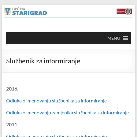
Skip to
Skip
content
to
content
Općina
MENU
Starigrad
Službena
Službenik za informiranje
mrežna
stranica
2016.
Odluka o imenovanju službenika za informiranje
Odluka o imenovanju zamjenika službenika za informiranje
2011.
Odluka o imenovanju službenika za informiranje