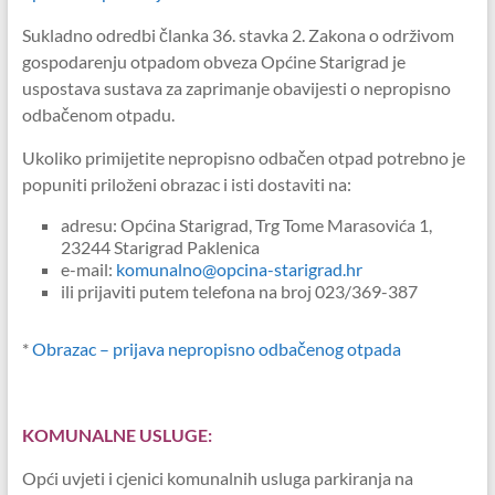
Sukladno odredbi članka 36. stavka 2. Zakona o održivom
gospodarenju otpadom obveza Općine Starigrad je
uspostava sustava za zaprimanje obavijesti o nepropisno
odbačenom otpadu.
Ukoliko primijetite nepropisno odbačen otpad potrebno je
popuniti priloženi obrazac i isti dostaviti na:
adresu: Općina Starigrad, Trg Tome Marasovića 1,
23244 Starigrad Paklenica
e-mail:
komunalno@opcina-starigrad.hr
ili prijaviti putem telefona na broj 023/369-387
*
Obrazac – prijava nepropisno odbačenog otpada
KOMUNALNE USLUGE:
Opći uvjeti i cjenici komunalnih usluga parkiranja na