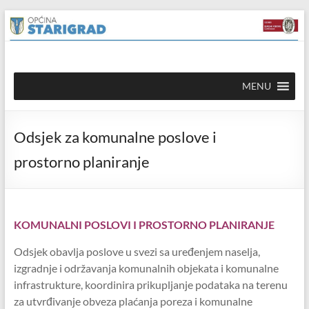
Skip to
Skip
content
to
content
Općina
MENU
Starigrad
Službena
Odsjek za komunalne poslove i
mrežna
stranica
prostorno planiranje
KOMUNALNI POSLOVI I PROSTORNO PLANIRANJE
Odsjek obavlja poslove u svezi sa uređenjem naselja,
izgradnje i održavanja komunalnih objekata i komunalne
infrastrukture, koordinira prikupljanje podataka na terenu
za utvrđivanje obveza plaćanja poreza i komunalne