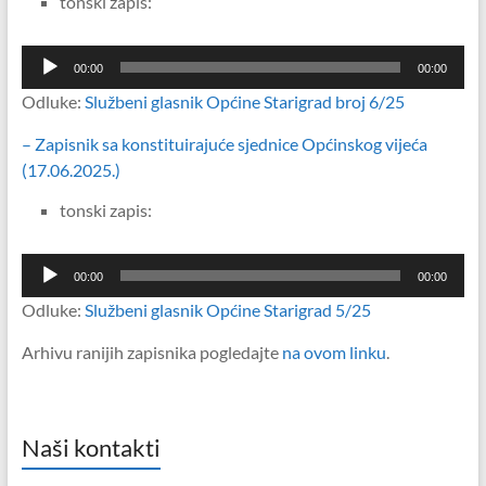
tonski zapis:
Reproduktor
00:00
00:00
audiozapisa
Odluke:
Službeni glasnik Općine Starigrad broj 6/25
– Zapisnik sa konstituirajuće sjednice Općinskog vijeća
(17.06.2025.)
tonski zapis:
Reproduktor
00:00
00:00
audiozapisa
Odluke:
Službeni glasnik Općine Starigrad 5/25
Arhivu ranijih zapisnika pogledajte
na ovom linku
.
Naši kontakti