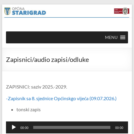
Skip to
Skip
content
to
content
Općina
MENU
Starigrad
Službena
Zapisnici/audio zapisi/odluke
mrežna
stranica
ZAPISNICI: saziv 2025.-2029.
-Zapisnik sa 8. sjednice Općinskgo vijeća (09.07.2026.)
tonski zapis
Reproduktor
00:00
00:00
audiozapisa