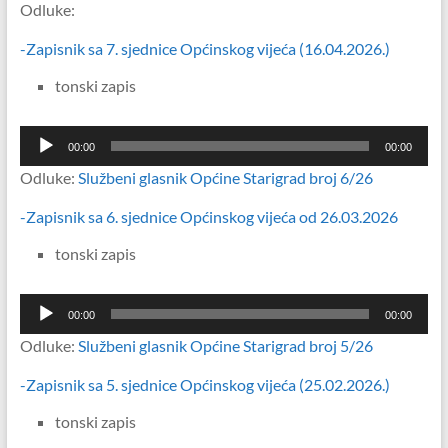
Odluke:
-Zapisnik sa 7. sjednice Općinskog vijeća (16.04.2026.)
tonski zapis
Reproduktor
00:00
00:00
audiozapisa
Odluke:
Službeni glasnik Općine Starigrad broj 6/26
-Zapisnik sa 6. sjednice Općinskog vijeća od 26.03.2026
tonski zapis
Reproduktor
00:00
00:00
audiozapisa
Odluke:
Službeni glasnik Općine Starigrad broj 5/26
-Zapisnik sa 5. sjednice Općinskog vijeća (25.02.2026.)
tonski zapis