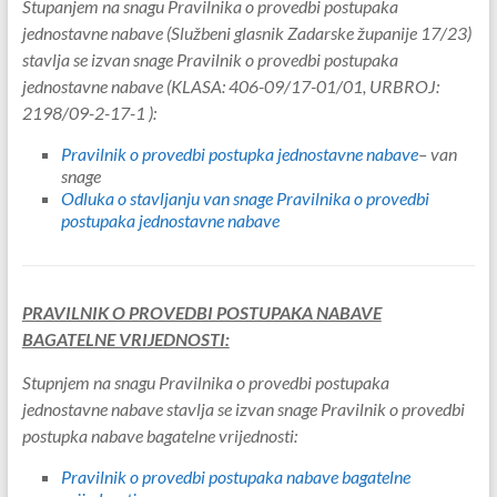
Stupanjem na snagu Pravilnika o provedbi postupaka
jednostavne nabave (Službeni glasnik Zadarske županije 17/23)
stavlja se izvan snage Pravilnik o provedbi postupaka
jednostavne nabave (KLASA: 406-09/17-01/01, URBROJ:
2198/09-2-17-1 ):
Pravilnik o provedbi postupka jednostavne nabave
– van
snage
Odluka o stavljanju van snage Pravilnika o provedbi
postupaka jednostavne nabave
PRAVILNIK O PROVEDBI POSTUPAKA NABAVE
BAGATELNE VRIJEDNOSTI:
Stupnjem na snagu Pravilnika o provedbi postupaka
jednostavne nabave stavlja se izvan snage Pravilnik o provedbi
postupka nabave bagatelne vrijednosti:
Pravilnik o provedbi postupaka nabave bagatelne