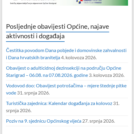
Posljednje obavijesti Općine, najave
aktivnosti i događaja
Čestitka povodom Dana pobjede i domovinske zahvalnosti
i Dana hrvatskih branitelja
4. kolovoza 2026.
Obavijest o adulticidnoj dezinsekciji na području Općine
Starigrad – 06.08. na 07.08.2026. godine
3. kolovoza 2026.
Vodovod doo: Obavijest potrošačima – mjere štednje pitke
vode
31. srpnja 2026.
Turistička zajednica: Kalendar događanja za kolovoz
31.
srpnja 2026.
Poziv na 9. sjednicu Općinskog vijeća
27. srpnja 2026.