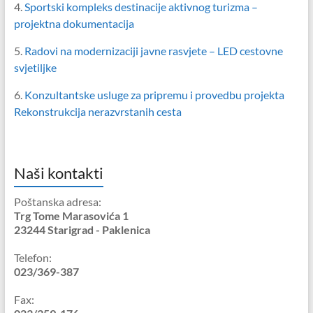
4.
Sportski kompleks destinacije aktivnog turizma –
projektna dokumentacija
5.
Radovi na modernizaciji javne rasvjete – LED cestovne
svjetiljke
6.
Konzultantske usluge za pripremu i provedbu projekta
Rekonstrukcija nerazvrstanih cesta
Naši kontakti
Poštanska adresa:
Trg Tome Marasovića 1
23244 Starigrad - Paklenica
Telefon:
023/369-387
Fax: