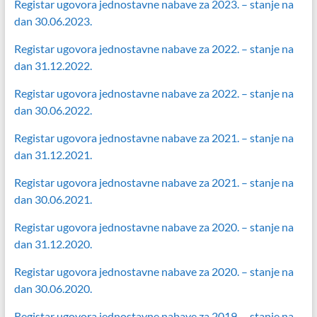
Registar ugovora jednostavne nabave za 2023. – stanje na
dan 30.06.2023.
Registar ugovora jednostavne nabave za 2022. – stanje na
dan 31.12.2022.
Registar ugovora jednostavne nabave za 2022. – stanje na
dan 30.06.2022.
Registar ugovora jednostavne nabave za 2021. – stanje na
dan 31.12.2021.
Registar ugovora jednostavne nabave za 2021. – stanje na
dan 30.06.2021.
Registar ugovora jednostavne nabave za 2020. – stanje na
dan 31.12.2020.
Registar ugovora jednostavne nabave za 2020. – stanje na
dan 30.06.2020.
Registar ugovora jednostavne nabave za 2019. – stanje na