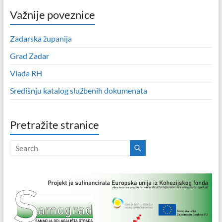
Važnije poveznice
Zadarska županija
Grad Zadar
Vlada RH
Središnju katalog službenih dokumenata
Pretražite stranice