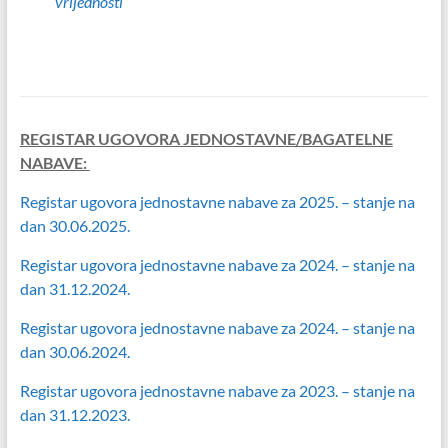
vrijednosti
REGISTAR UGOVORA JEDNOSTAVNE/BAGATELNE
NABAVE:
Registar ugovora jednostavne nabave za 2025. – stanje na
dan 30.06.2025.
Registar ugovora jednostavne nabave za 2024. – stanje na
dan 31.12.2024.
Registar ugovora jednostavne nabave za 2024. – stanje na
dan 30.06.2024.
Registar ugovora jednostavne nabave za 2023. – stanje na
dan 31.12.2023.