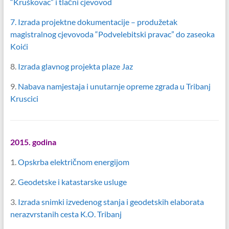
“Kruškovac” i tlačni cjevovod
7. Izrada projektne dokumentacije – produžetak
magistralnog cjevovoda “Podvelebitski pravac” do zaseoka
Koići
8.
Izrada glavnog projekta plaze Jaz
9.
Nabava namjestaja i unutarnje opreme zgrada u Tribanj
Kruscici
2015. godina
1.
Opskrba električnom energijom
2.
Geodetske i katastarske usluge
3.
Izrada snimki izvedenog stanja i geodetskih elaborata
nerazvrstanih cesta K.O. Tribanj