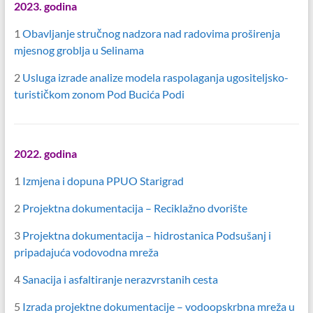
2023. godina
1
Obavljanje stručnog nadzora nad radovima proširenja
mjesnog groblja u Selinama
2
Usluga izrade analize modela raspolaganja ugositeljsko-
turističkom zonom Pod Bucića Podi
2022. godina
1
Izmjena i dopuna PPUO Starigrad
2
Projektna dokumentacija – Reciklažno dvorište
3
Projektna dokumentacija – hidrostanica Podsušanj i
pripadajuća vodovodna mreža
4
Sanacija i asfaltiranje nerazvrstanih cesta
5
Izrada projektne dokumentacije – vodoopskrbna mreža u