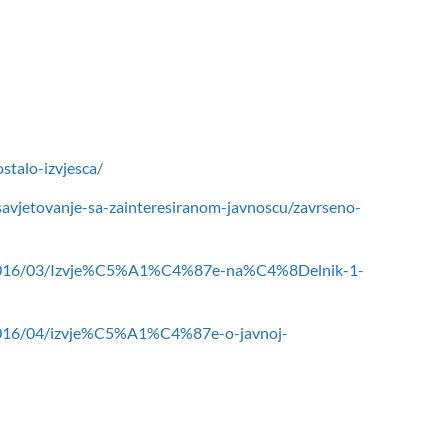
stalo-izvjesca/
savjetovanje-sa-zainteresiranom-javnoscu/zavrseno-
ds/2016/03/Izvje%C5%A1%C4%87e-na%C4%8Delnik-1-
/2016/04/izvje%C5%A1%C4%87e-o-javnoj-