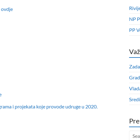
Rivij
.
ovdje
NP P
PP V
Važ
Zada
Grad
Vlad
e
Sred
ograma i projekata koje provode udruge u 2020.
Pre