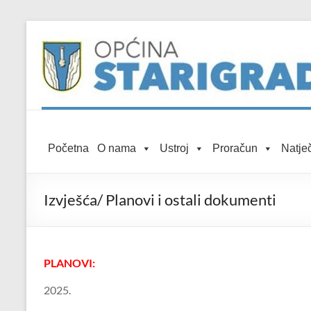
Skip to
Skip
content
to
content
Općina
Početna
O nama
Ustroj
Proračun
Natječ
Starigrad
Službena
Izvješća/ Planovi i ostali dokumenti
mrežna
stranica
PLANOVI:
2025.