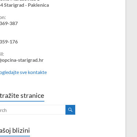
4 Starigrad - Paklenica
on:
369-387
359-176
l:
@opcina-starigrad.hr
ogledajte sve kontakte
tražite stranice
ašoj blizini