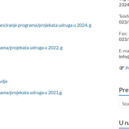
2324
Telef
023/
inanciranje programa/projekata udruga u 2024. g
Fax:
023/
grama/projekata udruga u 2022. g
E-mai
info
P
vdje
Pre
grama/projekata udruga u 2021.g.
U n