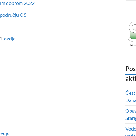
rkim dobrom 2022
 području OS
1.
ovdje
Pos
akt
Čest
Dana 
Obavi
Stari
Vodo
ovdje
vode