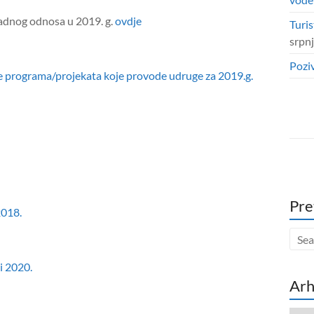
radnog odnosa u 2019. g.
ovdje
Turis
srpn
Poziv
nje programa/projekata koje provode udruge za 2019.g.
Pre
2018.
i 2020.
Arh
Arhi