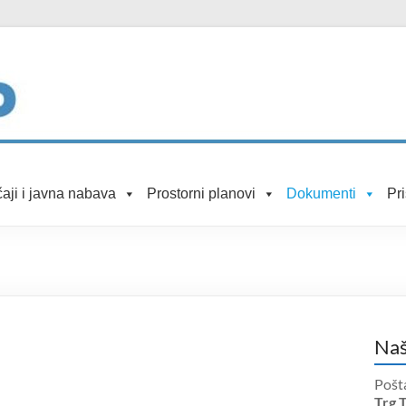
aji i javna nabava
Prostorni planovi
Dokumenti
Pr
Naš
Pošt
Trg 