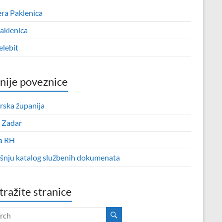
era Paklenica
aklenica
elebit
nije poveznice
rska županija
 Zadar
a RH
išnju katalog službenih dokumenata
tražite stranice