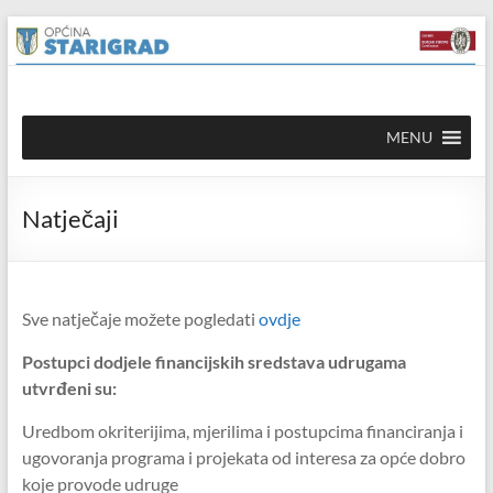
Skip to
Skip
content
to
content
Općina
MENU
Starigrad
Službena
Natječaji
mrežna
stranica
Sve natječaje možete pogledati
ovdje
Postupci dodjele financijskih sredstava udrugama
utvrđeni su:
Uredbom okriterijima, mjerilima i postupcima financiranja i
ugovoranja programa i projekata od interesa za opće dobro
koje provode udruge