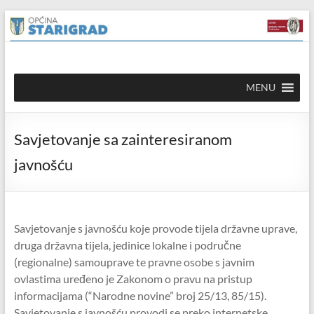
Skip to
Skip
content
to
content
Općina
MENU
Starigrad
Službena
Savjetovanje sa zainteresiranom
mrežna
stranica
javnošću
Savjetovanje s javnošću koje provode tijela državne uprave,
druga državna tijela, jedinice lokalne i područne
(regionalne) samouprave te pravne osobe s javnim
ovlastima uređeno je Zakonom o pravu na pristup
informacijama (“Narodne novine” broj 25/13, 85/15).
Savjetovanje s javnošću provodi se preko internetske