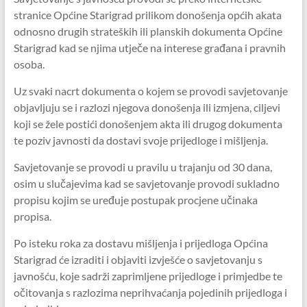
stranice Općine Starigrad prilikom donošenja općih akata
odnosno drugih strateških ili planskih dokumenta Općine
Starigrad kad se njima utječe na interese građana i pravnih
osoba.
Uz svaki nacrt dokumenta o kojem se provodi savjetovanje
objavljuju se i razlozi njegova donošenja ili izmjena, ciljevi
koji se žele postići donošenjem akta ili drugog dokumenta
te poziv javnosti da dostavi svoje prijedloge i mišljenja.
Savjetovanje se provodi u pravilu u trajanju od 30 dana,
osim u slučajevima kad se savjetovanje provodi sukladno
propisu kojim se uređuje postupak procjene učinaka
propisa.
Po isteku roka za dostavu mišljenja i prijedloga Općina
Starigrad će izraditi i objaviti izvješće o savjetovanju s
javnošću, koje sadrži zaprimljene prijedloge i primjedbe te
očitovanja s razlozima neprihvaćanja pojedinih prijedloga i