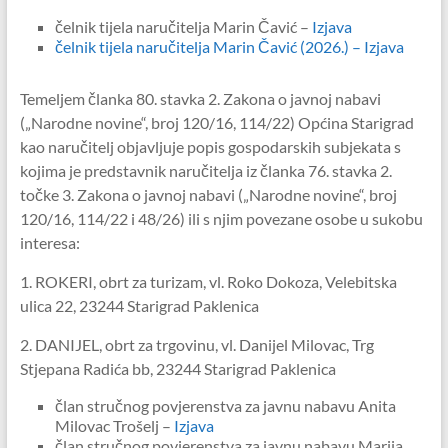
čelnik tijela naručitelja Marin Čavić –
Izjava
čelnik tijela naručitelja Marin Čavić (2026.) – Izjava
Temeljem članka 80. stavka 2. Zakona o javnoj nabavi
(„Narodne novine“, broj 120/16, 114/22) Općina Starigrad
kao naručitelj objavljuje popis gospodarskih subjekata s
kojima je predstavnik naručitelja iz članka 76. stavka 2.
točke 3. Zakona o javnoj nabavi („Narodne novine“, broj
120/16, 114/22 i 48/26) ili s njim povezane osobe u sukobu
interesa:
1. ROKERI, obrt za turizam, vl. Roko Dokoza, Velebitska
ulica 22, 23244 Starigrad Paklenica
2. DANIJEL, obrt za trgovinu, vl. Danijel Milovac, Trg
Stjepana Radića bb, 23244 Starigrad Paklenica
član stručnog povjerenstva za javnu nabavu Anita
Milovac Trošelj –
Izjava
član stručnog povjerenstva za javnu nabavu Marija