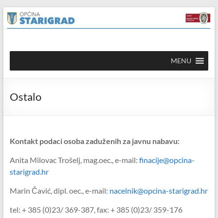
Skip to
Skip
content
to
content
Općina
MENU
Starigrad
Službena
Ostalo
mrežna
stranica
Kontakt podaci osoba
zaduženih za javnu nabavu:
Anita Milovac Trošelj, mag.oec., e-mail:
finacije@opcina-
starigrad.hr
Marin Čavić, dipl. oec., e-mail:
nacelnik@opcina-starigrad.hr
tel: + 385 (0)23/ 369-387, fax: + 385 (0)23/ 359-176