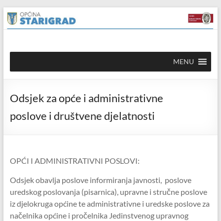
Skip to
Skip
content
to
content
Općina
MENU
Starigrad
Službena
Odsjek za opće i administrativne
mrežna
stranica
poslove i društvene djelatnosti
OPĆI I ADMINISTRATIVNI POSLOVI:
Odsjek obavlja poslove informiranja javnosti, poslove
uredskog poslovanja (pisarnica), upravne i stručne poslove
iz djelokruga općine te administrativne i uredske poslove za
načelnika općine i pročelnika Jedinstvenog upravnog