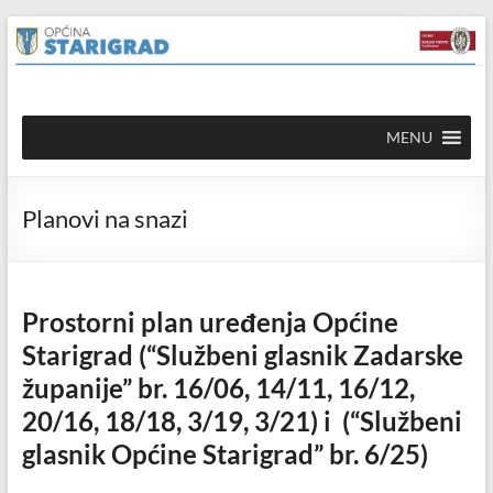
Skip to
Skip
content
to
content
Općina
MENU
Starigrad
Službena
Planovi na snazi
mrežna
stranica
Prostorni plan uređenja Općine
Starigrad (“Službeni glasnik Zadarske
županije” br. 16/06, 14/11, 16/12,
20/16, 18/18, 3/19, 3/21) i (“Službeni
glasnik Općine Starigrad” br. 6/25)