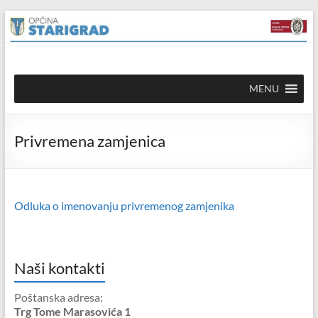
Skip to
Skip
content
to
content
Općina
MENU
Starigrad
Službena
Privremena zamjenica
mrežna
stranica
Odluka o imenovanju privremenog zamjenika
Naši kontakti
Poštanska adresa:
Trg Tome Marasovića 1