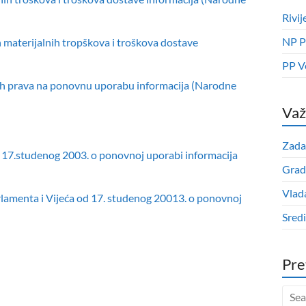
Rivij
NP P
h materijalnih tropškova i troškova dostave
PP V
čivih prava na ponovnu uporabu informacija (Narodne
Važ
Zada
 17.studenog 2003. o ponovnoj uporabi informacija
Grad
Vlad
lamenta i Vijeća od 17. studenog 20013. o ponovnoj
Sred
Pre