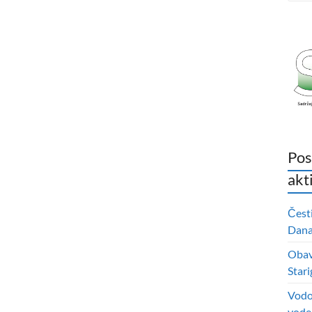
Pos
akt
Čest
Dana 
Obavi
Stari
Vodo
vode