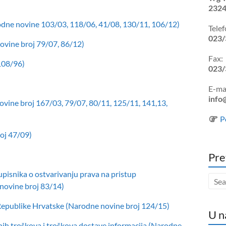
2324
rodne novine 103/03, 118/06, 41/08, 130/11, 106/12)
Telef
023/
ovine broj 79/07, 86/12)
Fax:
108/96)
023/
E-mai
info
vine broj 167/03, 79/07, 80/11, 125/11, 141,13,
P
oj 47/09)
Pre
upisnika o ostvarivanju prava na pristup
novine broj 83/14)
Republike Hrvatske (Narodne novine broj 124/15)
U n
lnih troškova i troškova dostave informacija (Narodne