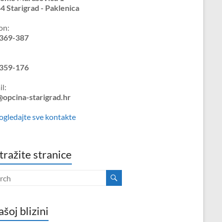
4 Starigrad - Paklenica
on:
369-387
359-176
l:
@opcina-starigrad.hr
ogledajte sve kontakte
tražite stranice
ašoj blizini