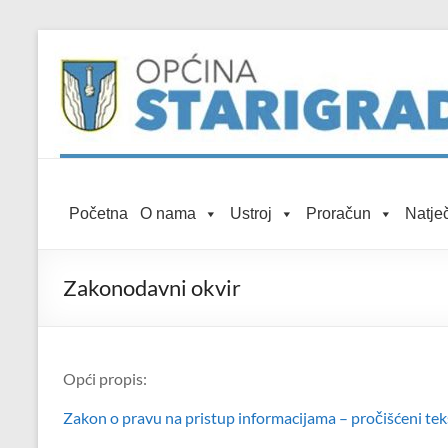
Skip to
Skip
content
to
content
Općina
Početna
O nama
Ustroj
Proračun
Natječ
Starigrad
Službena
Zakonodavni okvir
mrežna
stranica
Opći propis:
Zakon o pravu na pristup informacijama – pročišćeni tek