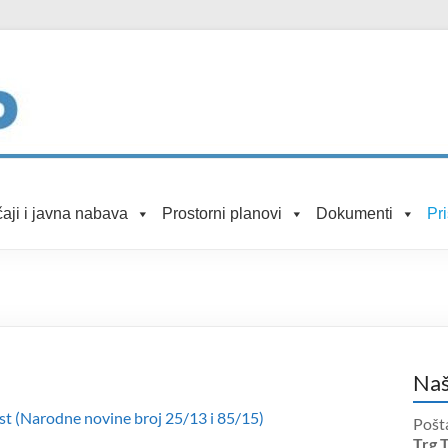
aji i javna nabava
Prostorni planovi
Dokumenti
Pr
Naš
st (Narodne novine broj 25/13 i 85/15)
Pošt
Trg 