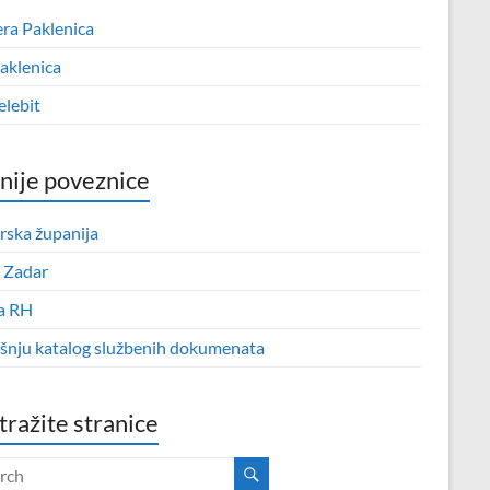
era Paklenica
aklenica
elebit
nije poveznice
rska županija
 Zadar
a RH
išnju katalog službenih dokumenata
tražite stranice