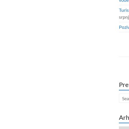
Turis
srpn
Poziv
Pre
Arh
Arhi