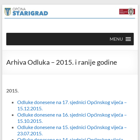
Skip to
Skip
content
to
content
Općina
MENU
Starigrad
Službena
Arhiva Odluka – 2015. i ranije godine
mrežna
stranica
2015.
Odluke donesene na 17. sjednici Općinskog vijeća –
15.12.2015.
Odluke donesene na 16. sjednici Općinskog vijeća –
15.10.2015.
Odluke donesene na 15. sjednici Općinskog vijeća –
23.07.2015.
Odluke donesene na 14. sjednici Općinskog vijeća –