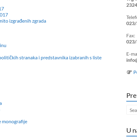
2324
17
2017
Telef
nito izgrađenih zgrada
023/
Fax:
023/
dinu
E-mai
litičkih stranaka i predstavnika izabranih s liste
info
P
Pre
a
a
e monografije
U n