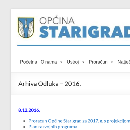
Skip to
Skip
content
to
content
Općina
Početna
O nama
Ustroj
Proračun
Natječ
Starigrad
Službena
Arhiva Odluka – 2016.
mrežna
stranica
8.12.2016.
Proracun Općine Starigrad za 2017. g. s projekcijom
Plan razvojnih programa