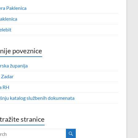
era Paklenica
aklenica
elebit
nije poveznice
rska županija
 Zadar
a RH
išnju katalog službenih dokumenata
tražite stranice