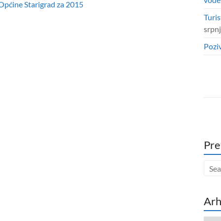
Općine Starigrad za 2015
Turis
srpn
Poziv
Pre
Arh
Arhi