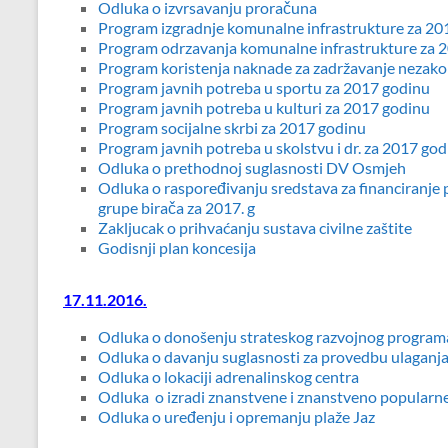
Odluka o izvrsavanju proračuna
Program izgradnje komunalne infrastrukture za 20
Program odrzavanja komunalne infrastrukture za 
Program koristenja naknade za zadržavanje nezako
Program javnih potreba u sportu za 2017 godinu
P
rogram javnih potreba u kulturi za 2017 godinu
Program socijalne skrbi za 2017 godinu
Program javnih potreba u skolstvu i dr. za 2017 go
Odluka o prethodnoj suglasnosti DV Osmjeh
Odluka o raspoređivanju sredstava za financiranje po
grupe birača za 2017. g
Zakljucak o prihvaćanju sustava civilne zaštite
Godisnji plan koncesija
17.11.2016.
Odluka o donošenju strateskog razvojnog program
Odluka o davanju suglasnosti za provedbu ulaganj
Odluka o lokaciji adrenalinskog centra
Odluka o izradi znanstvene i znanstveno popularn
Odluka o uređenju i opremanju plaže Jaz