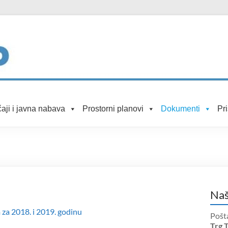
aji i javna nabava
Prostorni planovi
Dokumenti
Pr
Naš
 za 2018. i 2019. godinu
Pošt
Trg 