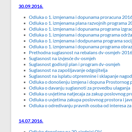
30.09.2016.
Odluka o 1. izmjenama i dopunama proracuna 201
Odluka o 1. izmjenama plana razvojnih programa 
Odluka o 1. izmjenama i dopunama programa izgradn
Odluka o 1. izmjenama i dopunama programa održav
Odluka o 1. izmjenama i dodpunama programa socij
Odluka o 1. izmjenama i dopunama programa obra
Prethodna suglasnost na rebalans dv-osmjeh-201
Suglasnost na izvjesće dv-osmjeh
Suglasnost godisnji plan i program dv-osmjeh
Suglasnost na zapošljavanje odgojitelja
Suglasnost na isplatu otpremnine i sklapanje nago
Odluka o donošenju izmjena i dopuna Prostornog 
Odluka o davanju suglasnoti za provedbu ulaganja
Odluka o uvjetima natjecaja za zakup poslovnog pro
Odluka o uvjetima zakupa poslovnog prostora i jav
Odluka o odredivanju pravnih osoba od interesa za s
14.07.2016.
Odluke donešene na 20. sjednici OV