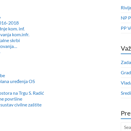
Rivij
6
NP P
2016-2018
PP V
je kom. inf.
anja kom.infr.
alne skrbi
zovanja…
Važ
6
Zada
Grad
dbe
plana uređenja OS
Vlad
stora na Trgu S. Radić
Sred
ne površine
ustav civilne zaštite
Pre