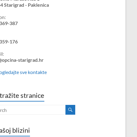
4 Starigrad - Paklenica
on:
369-387
359-176
l:
@opcina-starigrad.hr
ogledajte sve kontakte
tražite stranice
ašoj blizini