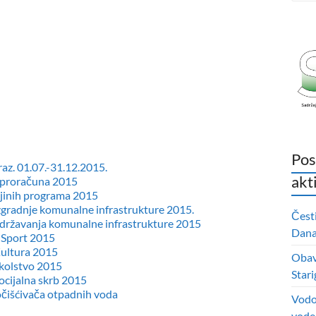
Pos
raz. 01.07.-31.12.2015.
akt
u proračuna 2015
ojinih programa 2015
izgradnje komunalne infrastrukture 2015.
Čest
održavanja komunalne infrastrukture 2015
Dana 
a Sport 2015
Kultura 2015
Obavi
Školstvo 2015
Stari
ocijalna skrb 2015
očišćivača otpadnih voda
Vodo
vode