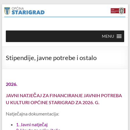
Skip to
Skip
content
to
content
Općina
MENU
Starigrad
Službena
Stipendije, javne potrebe i ostalo
mrežna
stranica
2026.
JAVNI NATJEČAJ ZA FINANCIRANJE JAVNIH POTREBA
U KULTURI OPĆINE STARIGRAD ZA 2026. G.
Natječajna dokumentacija:
1. Javni natječaj