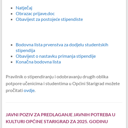
Natječaj
Obrazac prijave.doc
Obavijest za postojeće stipendiste
Bodovna lista prvenstva za dodjelu studentskih
stipendija
Obavijest o nastavku primanja stipendije
Konačna bodovna lista
Pravilnik o stipendiranju i odobravanju drugih oblika
potpore učenicima i studentima u Općini Starigrad možete
pročitati
ovdje
.
JAVNI POZIV ZA PREDLAGANJE JAVNIH POTREBA U
KULTURI OPĆINE STARIGRAD ZA 2025. GODINU