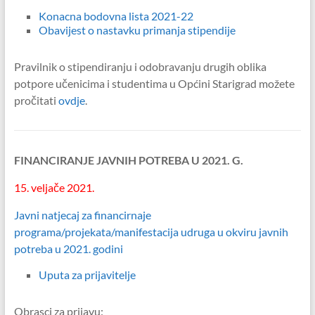
Konacna bodovna lista 2021-22
Obavijest o nastavku primanja stipendije
Pravilnik o stipendiranju i odobravanju drugih oblika
potpore učenicima i studentima u Općini Starigrad možete
pročitati
ovdje
.
FINANCIRANJE JAVNIH POTREBA U 2021. G.
15. veljače 2021.
Javni natjecaj za financirnaje
programa/projekata/manifestacija udruga u okviru javnih
potreba u 2021. godini
Uputa za prijavitelje
Obrasci za prijavu: