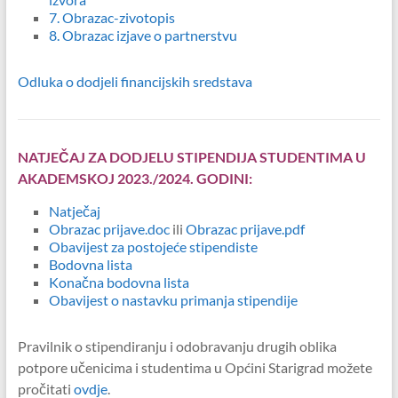
7. Obrazac-zivotopis
8. Obrazac izjave o partnerstvu
Odluka o dodjeli financijskih sredstava
NATJEČAJ ZA DODJELU STIPENDIJA STUDENTIMA U
AKADEMSKOJ 2023./2024. GODINI:
Natječaj
Obrazac prijave.doc
ili
Obrazac prijave.pdf
Obavijest za postojeće stipendiste
Bodovna lista
Konačna bodovna lista
Obavijest o nastavku primanja stipendije
Pravilnik o stipendiranju i odobravanju drugih oblika
potpore učenicima i studentima u Općini Starigrad možete
pročitati
ovdje
.