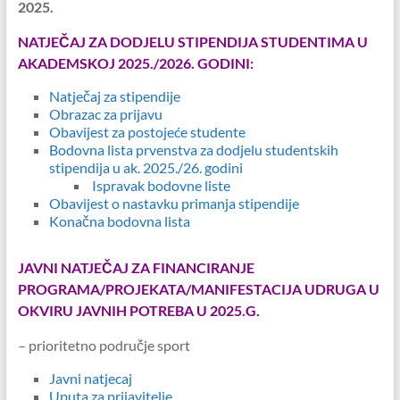
2025.
NATJEČAJ ZA DODJELU STIPENDIJA STUDENTIMA U
AKADEMSKOJ 2025./2026. GODINI:
Natječaj za stipendije
Obrazac za prijavu
Obavijest za postojeće studente
Bodovna lista prvenstva za dodjelu studentskih
stipendija u ak. 2025./26. godini
Ispravak bodovne liste
Obavijest o nastavku primanja stipendije
Konačna bodovna lista
JAVNI NATJEČAJ ZA FINANCIRANJE
PROGRAMA/PROJEKATA/MANIFESTACIJA UDRUGA U
OKVIRU JAVNIH POTREBA U 2025.G.
– prioritetno područje sport
Javni natjecaj
Uputa za prijavitelje