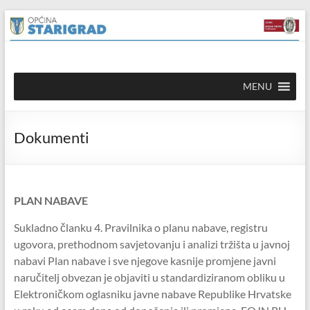
Skip to
Skip
content
to
content
Općina
MENU
Starigrad
Službena
Dokumenti
mrežna
stranica
PLAN NABAVE
Sukladno članku 4. Pravilnika o planu nabave, registru
ugovora, prethodnom savjetovanju i analizi tržišta u javnoj
nabavi Plan nabave i sve njegove kasnije promjene javni
naručitelj obvezan je objaviti u standardiziranom obliku u
Elektroničkom oglasniku javne nabave Republike Hrvatske