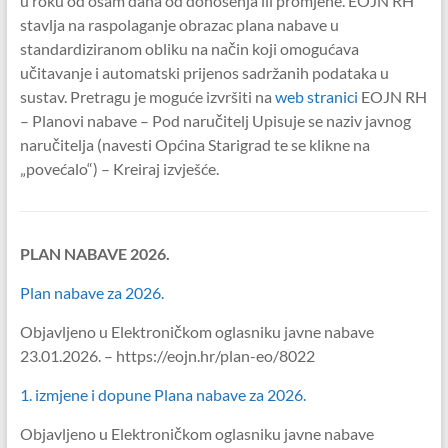
u roku od osam dana od donošenja ili promjene. EOJN RH
stavlja na raspolaganje obrazac plana nabave u
standardiziranom obliku na način koji omogućava
učitavanje i automatski prijenos sadržanih podataka u
sustav. Pretragu je moguće izvršiti na
web stranici
EOJN RH
– Planovi nabave – Pod naručitelj Upisuje se naziv javnog
naručitelja (navesti Općina Starigrad
te se klikne na
„povećalo“) – Kreiraj izvješće
.
PLAN NABAVE 2026.
Plan nabave za 2026.
Objavljeno u Elektroničkom oglasniku javne nabave
23.01.2026. – https://eojn.hr/plan-eo/8022
1. izmjene i dopune Plana nabave za 2026.
Objavljeno u Elektroničkom oglasniku javne nabave