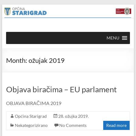
Skip to
Skip
content
to
content
Općina
MENU
Starigrad
Službena
Month:
ožujak 2019
mrežna
stranica
Objava biračima – EU parlament
OBJAVA BIRAČIMA 2019
Općina Starigrad
28. ožujka 2019.
Nekategorizirano
No Comments
Read more