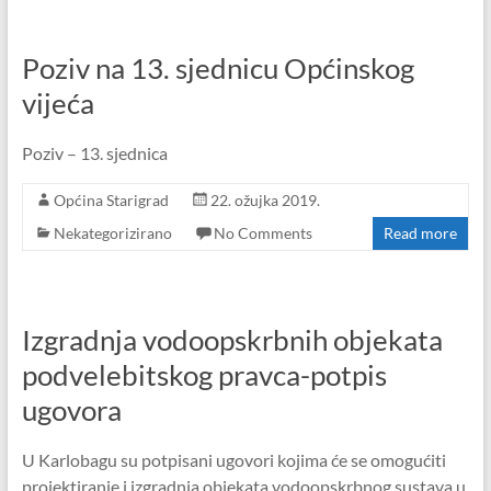
Poziv na 13. sjednicu Općinskog
vijeća
Poziv – 13. sjednica
Općina Starigrad
22. ožujka 2019.
Nekategorizirano
No Comments
Read more
Izgradnja vodoopskrbnih objekata
podvelebitskog pravca-potpis
ugovora
U Karlobagu su potpisani ugovori kojima će se omogućiti
projektiranje i izgradnja objekata vodoopskrbnog sustava u