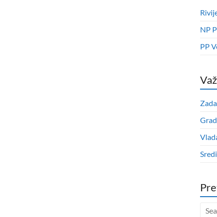
Rivij
NP P
PP V
Važ
Zada
Grad
Vlad
Sred
Pre