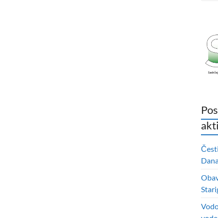
Pos
akt
Čest
Dana 
Obavi
Stari
Vodo
vode