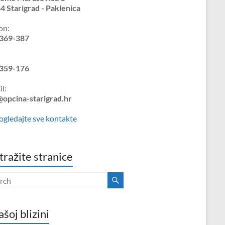
4 Starigrad - Paklenica
on:
369-387
359-176
l:
@opcina-starigrad.hr
ogledajte sve kontakte
tražite stranice
ašoj blizini