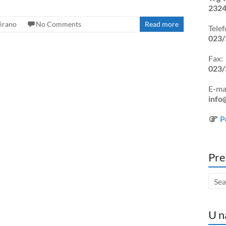
2324
irano
No Comments
Read more
Telef
023/
Fax:
023/
E-mai
info
P
Pre
U n