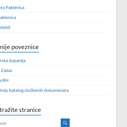
era Paklenica
aklenica
elebit
nije poveznice
rska županija
 Zadar
a RH
išnju katalog službenih dokumenata
tražite stranice