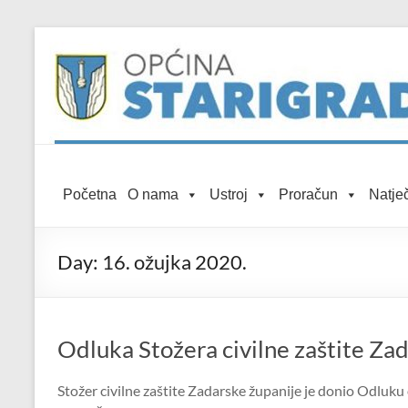
Skip to
Skip
content
to
content
Općina
Početna
O nama
Ustroj
Proračun
Natječ
Starigrad
Službena
Day:
16. ožujka 2020.
mrežna
stranica
Odluka Stožera civilne zaštite Za
Stožer civilne zaštite Zadarske županije je donio Odluk