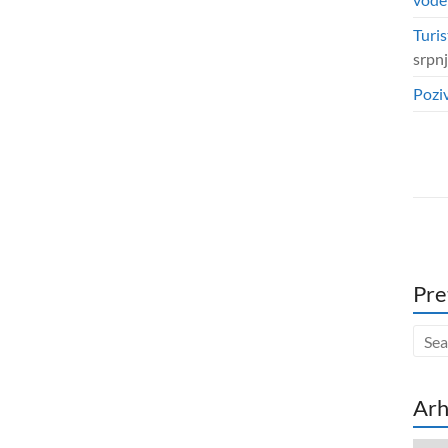
Turis
srpn
Poziv
Pre
Arh
Arhi