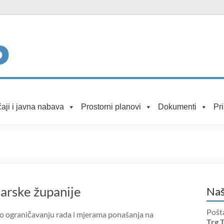
aji i javna nabava
Prostorni planovi
Dokumenti
Pr
darske županije
Naš
Pošt
u o ograničavanju rada i mjerama ponašanja na
Trg 