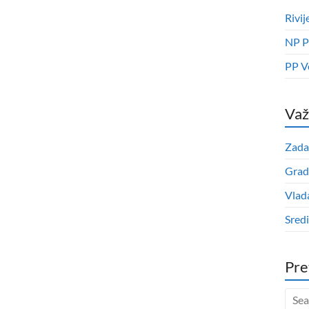
Rivij
NP P
PP V
Važ
Zada
Grad
Vlad
Sred
Pre