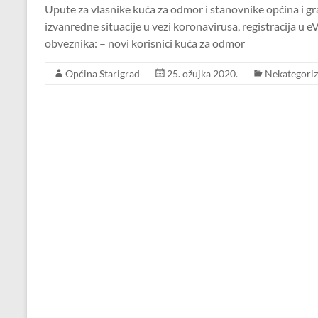
Upute za vlasnike kuća za odmor i stanovnike općina i gra
izvanredne situacije u vezi koronavirusa, registracija u e
obveznika: – novi korisnici kuća za odmor
Općina Starigrad
25. ožujka 2020.
Nekategoriz