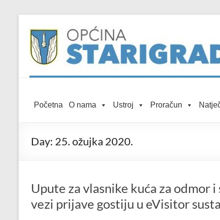
Skip to
Skip
content
to
content
Općina
Početna
O nama
Ustroj
Proračun
Natječ
Starigrad
Službena
Day:
25. ožujka 2020.
mrežna
stranica
Upute za vlasnike kuća za odmor i 
vezi prijave gostiju u eVisitor sust