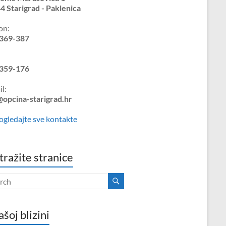
4 Starigrad - Paklenica
on:
369-387
359-176
l:
@opcina-starigrad.hr
ogledajte sve kontakte
tražite stranice
ašoj blizini