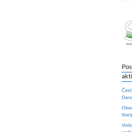
Pos
akt
Čest
Dana 
Obavi
Stari
Vodo
vode