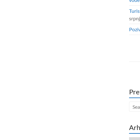
Turis
srpn
Poziv
Pre
Arh
Arhi