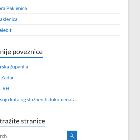
era Paklenica
aklenica
elebit
nije poveznice
rska županija
 Zadar
a RH
išnju katalog službenih dokumenata
tražite stranice