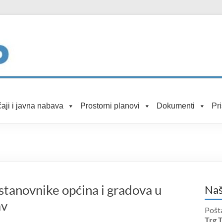
aji i javna nabava
Prostorni planovi
Dokumenti
Pr
stanovnike općina i gradova u
Naš
av
Pošt
Trg 