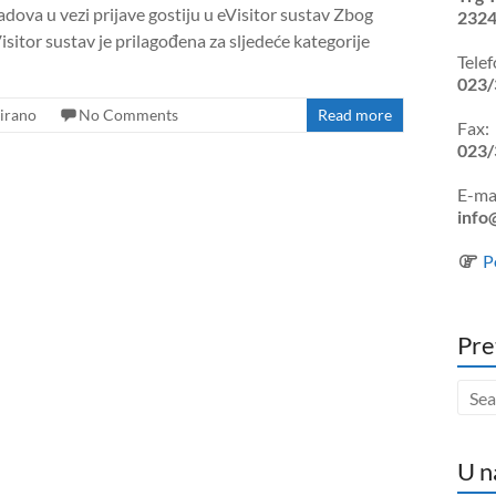
dova u vezi prijave gostiju u eVisitor sustav Zbog
2324
Visitor sustav je prilagođena za sljedeće kategorije
Telef
023/
irano
No Comments
Read more
Fax:
023/
E-mai
info
P
Pre
U n