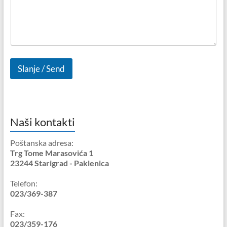
k
a
p
o
r
u
k
Slanje / Send
a
E
m
a
i
l
Naši kontakti
:
Poštanska adresa:
Trg Tome Marasovića 1
23244 Starigrad - Paklenica
Telefon:
023/369-387
Fax:
023/359-176