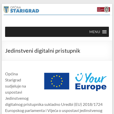
Skip to
Skip
content
to
content
Općina
MENU
Starigrad
Službena
Jedinstveni digitalni pristupnik
mrežna
stranica
Općina
Starigrad
sudjeluje na
uspostavi
Jedinstvenog
digitalnog pristupnika sukladno Uredbi (EU) 2018/1724
Europskog parlamenta i Vijeća o uspostavi jedinstvenog