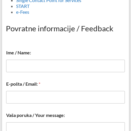
Single Contact Point for Services
START
e-Fees
Povratne informacije / Feedback
Ime / Name:
E-pošta / Email:
*
p
Vaša poruka / Your message:
o
r
u