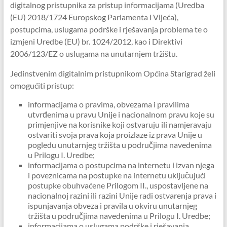
digitalnog pristupnika za pristup informacijama (Uredba
(EU) 2018/1724 Europskog Parlamenta i Vijeća),
postupcima, uslugama podrške i rješavanja problema te o
izmjeni Uredbe (EU) br. 1024/2012, kao i Direktivi
2006/123/EZ o uslugama na unutarnjem tržištu.
Jedinstvenim digitalnim pristupnikom Općina Starigrad želi
omogućiti pristup:
informacijama o pravima, obvezama i pravilima
utvrđenima u pravu Unije i nacionalnom pravu koje su
primjenjive na korisnike koji ostvaruju ili namjeravaju
ostvariti svoja prava koja proizlaze iz prava Unije u
pogledu unutarnjeg tržišta u područjima navedenima
u Prilogu I. Uredbe;
informacijama o postupcima na internetu i izvan njega
i poveznicama na postupke na internetu uključujući
postupke obuhvaćene Prilogom II., uspostavljene na
nacionalnoj razini ili razini Unije radi ostvarenja prava i
ispunjavanja obveza i pravila u okviru unutarnjeg
tržišta u područjima navedenima u Prilogu I. Uredbe;
informacijama o uslugama podrške i rješavanja