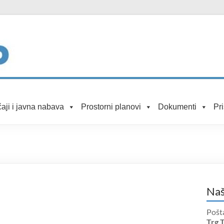
aji i javna nabava
Prostorni planovi
Dokumenti
Pr
Naš
Pošt
Trg 