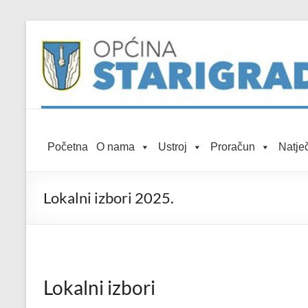
Skip to
Skip
content
to
content
Općina
Početna
O nama
Ustroj
Proračun
Natječ
Starigrad
Službena
Lokalni izbori 2025.
mrežna
stranica
Lokalni izbori