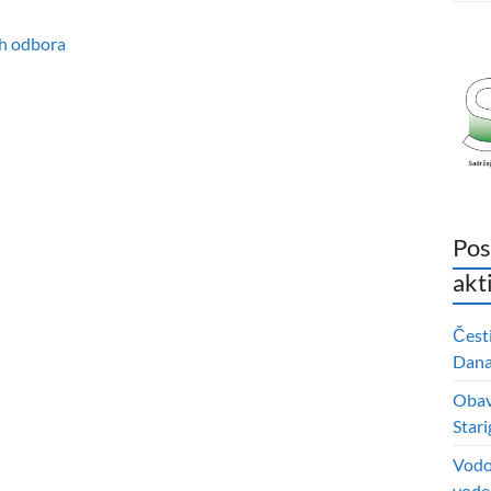
ih odbora
Pos
akt
Čest
Dana 
Obavi
Stari
Vodo
vode