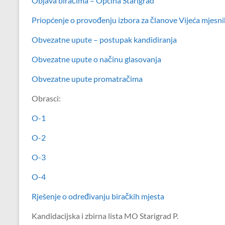
Objava biračima – Općina Starigrad
Priopćenje o provođenju izbora za članove Vijeća mjesn
Obvezatne upute – postupak kandidiranja
Obvezatne upute o načinu glasovanja
Obvezatne upute promatračima
Obrasci:
O-1
O-2
O-3
O-4
Rješenje o određivanju biračkih mjesta
Kandidacijska i zbirna lista MO Starigrad P.