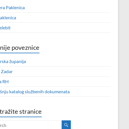
era Paklenica
aklenica
elebit
nije poveznice
rska županija
 Zadar
a RH
išnju katalog službenih dokumenata
tražite stranice