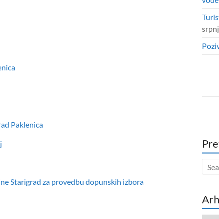
Turis
srpn
Poziv
enica
rad Paklenica
Pre
j
ine Starigrad za provedbu dopunskih izbora
Arh
Arhi