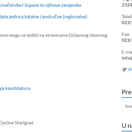
2324
donačelnike i župane te njihove zamjenike
jela jedinca lokalne i područne (regionalne)
Telef
023/
Fax:
izbore mogu se dobiti na stranicama Državnog izbornog
023/
E-mai
info
P
ja kandidatura
Pre
Općine Starigrad
U n