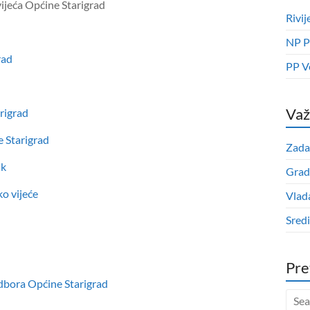
vijeća Općine Starigrad
Rivij
NP P
rad
PP V
Važ
rigrad
e Starigrad
Zada
ik
Grad
 vijeće
Vlad
Sred
Pre
odbora Općine Starigrad