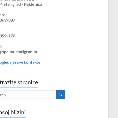
4 Starigrad - Paklenica
on:
369-387
359-176
l:
@opcina-starigrad.hr
ogledajte sve kontakte
tražite stranice
ašoj blizini