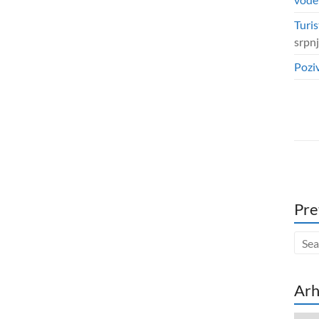
Turis
srpn
Poziv
Pre
Arh
Arhi