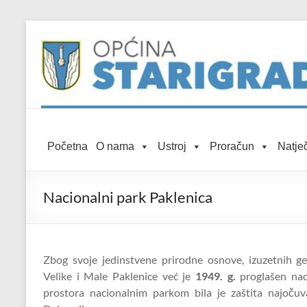
Skip to
Skip
content
to
content
Općina
Početna
O nama
Ustroj
Proračun
Natječ
Starigrad
Službena
Nacionalni park Paklenica
mrežna
stranica
Zbog svoje jedinstvene prirodne osnove, izuzetnih ge
Velike i Male Paklenice već je
1949. g.
proglašen nac
prostora nacionalnim parkom bila je zaštita najoču