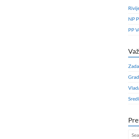
Rivij
NP P
PP V
Važ
Zada
Grad
Vlad
Sred
Pre