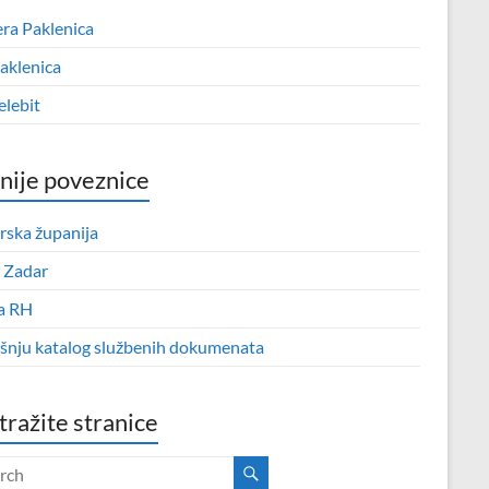
era Paklenica
aklenica
elebit
nije poveznice
rska županija
 Zadar
a RH
išnju katalog službenih dokumenata
tražite stranice