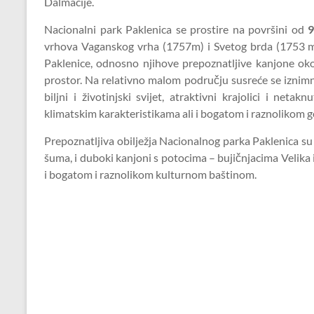
Dalmacije.
Nacionalni park Paklenica se prostire na površini od
9
vrhova Vaganskog vrha (1757m) i Svetog brda (1753 m
Paklenice, odnosno njihove prepoznatljive kanjone oko
prostor. Na relativno malom području susreće se iznimn
biljni i životinjski svijet, atraktivni krajolici i neta
klimatskim karakteristikama ali i bogatom i raznolikom 
Prepoznatljiva obilježja Nacionalnog parka Paklenica s
šuma, i duboki kanjoni s potocima – bujičnjacima Velika 
i bogatom i raznolikom kulturnom baštinom.