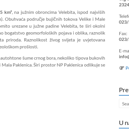
2324
5 km²
, na južnim obroncima Velebita, ispod najviših
Telef
). Obuhvaća područje bujičnih tokova Velike i Male
023/
mito urezane u južne padine Velebita, te širi okolni
o bogatstvo geomorfoloških pojava i oblika, raznolik
Fax:
023/
knuta priroda. Raznolikost živog svijeta je uvjetovana
geološkom prošlosti.
E-mai
info
u autohtone šume crnog bora, nekoliko tipova bukovih
i Mala Paklenica. Širi prostor NP Paklenica odlikuje se
P
Pre
U n