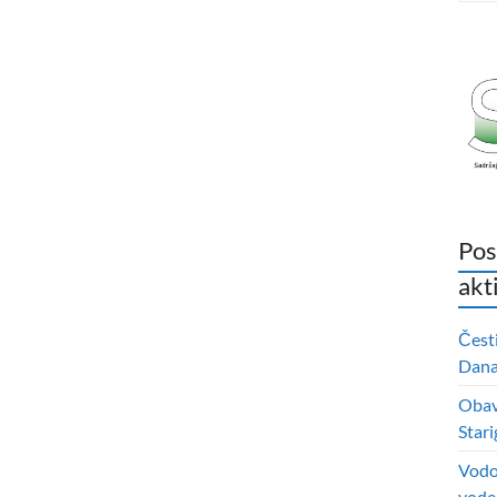
Pos
akt
Čest
Dana 
Obavi
Stari
Vodo
vode