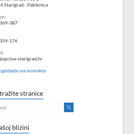
4 Starigrad - Paklenica
on:
369-387
359-176
l:
@opcina-starigrad.hr
ogledajte sve kontakte
tražite stranice
ašoj blizini