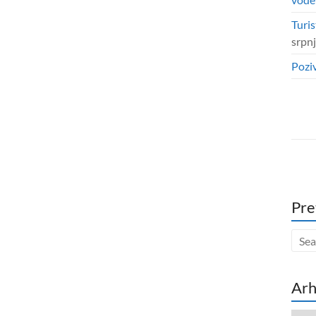
Turis
srpn
Poziv
Pre
Arh
Arhi