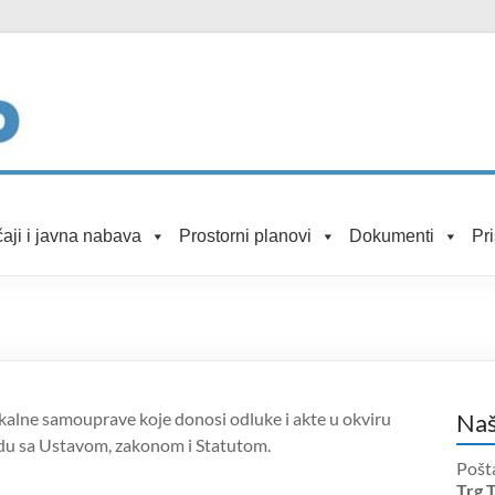
aji i javna nabava
Prostorni planovi
Dokumenti
Pr
lokalne samouprave koje donosi odluke i akte u okviru
Naš
ladu sa Ustavom, zakonom i Statutom.
Pošt
Trg 