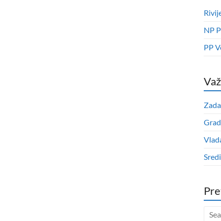
Rivij
NP P
PP V
Važ
Zada
Grad
Vlad
Sred
Pre