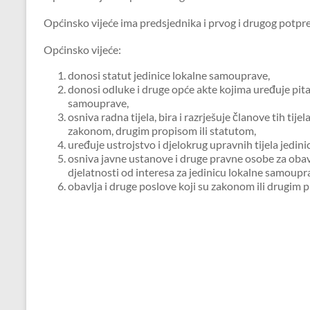
Općinsko vijeće ima predsjednika i prvog i drugog potpr
Općinsko vijeće:
donosi statut jedinice lokalne samouprave,
donosi odluke i druge opće akte kojima uređuje pit
samouprave,
osniva radna tijela, bira i razrješuje članove tih tije
zakonom, drugim propisom ili statutom,
uređuje ustrojstvo i djelokrug upravnih tijela jedin
osniva javne ustanove i druge pravne osobe za obav
djelatnosti od interesa za jedinicu lokalne samoupr
obavlja i druge poslove koji su zakonom ili drugim p