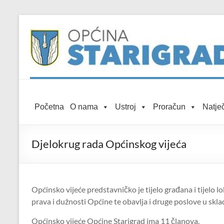
Skip to
Skip
content
to
content
Općina
Početna
O nama
Ustroj
Proračun
Natječ
Starigrad
Službena
Djelokrug rada Općinskog vijeća
mrežna
stranica
Općinsko vijeće predstavničko je tijelo građana i tijelo 
prava i dužnosti Općine te obavlja i druge poslove u sk
Općinsko vijeće Općine Starigrad ima 11 članova.