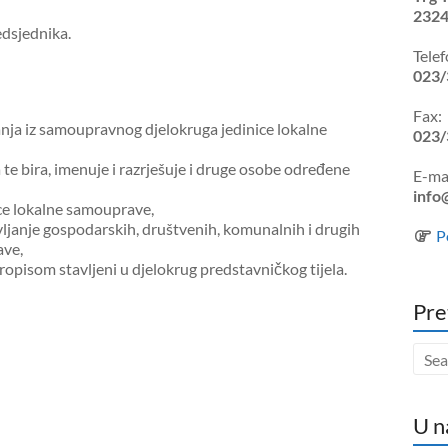
2324
edsjednika.
Telef
023/
Fax:
anja iz samoupravnog djelokruga jedinice lokalne
023/
la te bira, imenuje i razrješuje i druge osobe određene
E-mai
info
ice lokalne samouprave,
ljanje gospodarskih, društvenih, komunalnih i drugih
P
ave,
ropisom stavljeni u djelokrug predstavničkog tijela.
Pre
U n