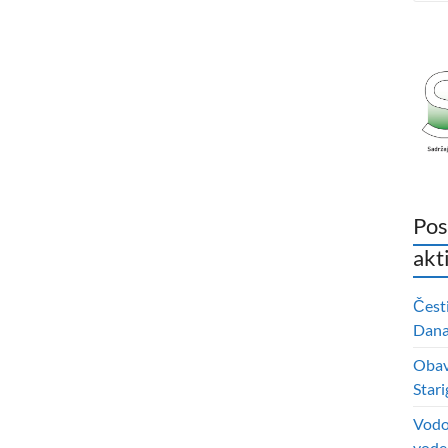
Pos
akt
Čest
Dana 
Obavi
Stari
Vodo
vode