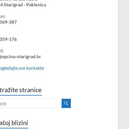
4 Starigrad - Paklenica
on:
369-387
359-176
l:
@opcina-starigrad.hr
ogledajte sve kontakte
tražite stranice
ašoj blizini