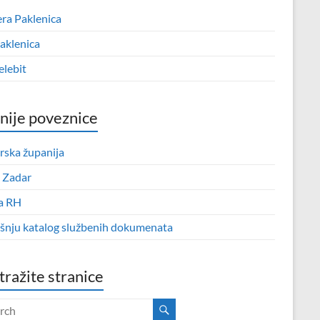
era Paklenica
aklenica
elebit
nije poveznice
rska županija
 Zadar
a RH
išnju katalog službenih dokumenata
tražite stranice