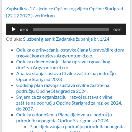
Zapisnik sa 17. sjednice Općinskog vijeća Općine Starigrad
(22.12.2023.)-verificiran
Reproduktor
00:00
00:00
audiozapisa
Odluke:
Službeni glasnik Zadarske županije br. 1/24
Odluka o prihvaćanju ostavke člana Uprave/direktora
trgovačkog društva Argyruntum d.o.o.
Odluka o imenovanju člana uprave trgovačkog
društva Argyruntum d.o.o
Analiza stanja sustava Civilne zaštite na području
Općine Starigrad 2023
Godišnji plan razvoja sustava civilne zaštite na
području Općine Starigrad za 2024.
Smjernice za organizaciju i razvoj sustava civilne
zaštite na području Općine Starigrad za raz. od 2024.
do 2027.
Odluka o donošenju Plana djelovnja u području
prirodnih nepogoda Općine Starigrad za 2024.
Plan djelovanja u području prirodnih nepogoda