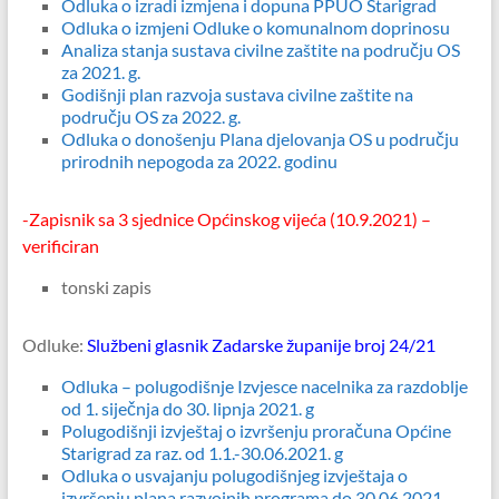
Odluka o izradi izmjena i dopuna PPUO Starigrad
Odluka o izmjeni Odluke o komunalnom doprinosu
Analiza stanja sustava civilne zaštite na području OS
za 2021. g.
Godišnji plan razvoja sustava civilne zaštite na
području OS za 2022. g.
Odluka o donošenju Plana djelovanja OS u području
prirodnih nepogoda za 2022. godinu
-Zapisnik sa 3 sjednice Općinskog vijeća (10.9.2021) –
verificiran
tonski zapis
Odluke:
Službeni glasnik Zadarske županije broj 24/21
Odluka – polugodišnje Izvjesce nacelnika za razdoblje
od 1. siječnja do 30. lipnja 2021. g
Polugodišnji izvještaj o izvršenju proračuna Općine
Starigrad za raz. od 1.1.-30.06.2021. g
Odluka o usvajanju polugodišnjeg izvještaja o
izvršenju plana razvojnih programa do 30.06.2021.