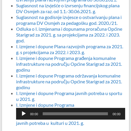
Suglasnost na izvješće o izvrsenju financijskog plana
DV Osmjeh za raz. od 1.1.-30.06.2021. g.
Suglasnost na godisnje izvjesce o ostvarivanju plana i
programa DV Osmjeh za pedagošku god. 2020./21.
Odluka o I. izmjenama i dopunama proračuna Općine
Starigrad za 2021. g. sa projekcijama za 2022. i 2023.
god.
I. izmjene i dopune Plana razvojnih programa za 2021.
g. s projekcijama za 2022. i 2023. g.
I. izmjene i dopune Programa građenja komunalne
infrastrukture na području Općine Starigrad za 2021.
godinu
I. izmjene i dopune Programa održavanja komunalne
infrastrukture na području Općine Starigrad za 2021.
godinu
I. Izmjene i dopune Programa javnih potreba u sportu
u 2021. g.
Reproduktor
I. Izmjene i dopune Programa
audiozapisa
00:00
00:00
javnih potreba u kulturi u 2021. g.