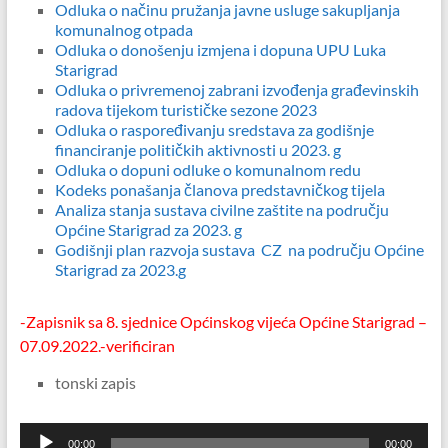
Odluka o načinu pružanja javne usluge sakupljanja
komunalnog otpada
Odluka o donošenju izmjena i dopuna UPU Luka
Starigrad
Odluka o privremenoj zabrani izvođenja građevinskih
radova tijekom turističke sezone 2023
Odluka o raspoređivanju sredstava za godišnje
financiranje političkih aktivnosti u 2023. g
Odluka o dopuni odluke o komunalnom redu
Kodeks ponašanja članova predstavničkog tijela
Analiza stanja sustava civilne zaštite na području
Općine Starigrad za 2023. g
Godišnji plan razvoja sustava CZ na području Općine
Starigrad za 2023.g
-Zapisnik sa 8. sjednice Općinskog vijeća Općine Starigrad –
07.09.2022.-verificiran
tonski zapis
Reproduktor
00:00
00:00