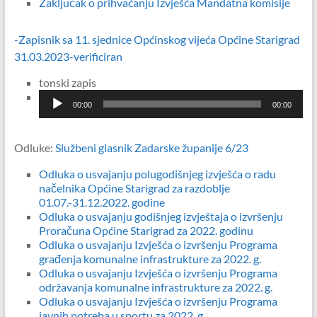
Zaključak o prihvaćanju Izvješća Mandatna komisije
-Zapisnik sa 11. sjednice Općinskog vijeća Općine Starigrad
31.03.2023-verificiran
tonski zapis
Reproduktor
00:00
00:00
audiozapisa
Odluke:
Službeni glasnik Zadarske županije 6/23
Odluka o usvajanju polugodišnjeg izvješća o radu
načelnika Općine Starigrad za razdoblje
01.07.-31.12.2022. godine
Odluka o usvajanju godišnjeg izvještaja o izvršenju
Proračuna Općine Starigrad za 2022. godinu
Odluka o usvajanju Izvješća o izvršenju Programa
građenja komunalne infrastrukture za 2022. g.
Odluka o usvajanju Izvješća o izvršenju Programa
održavanja komunalne infrastrukture za 2022. g.
Odluka o usvajanju Izvješća o izvršenju Programa
javnih potreba u sportu za 2022. g.