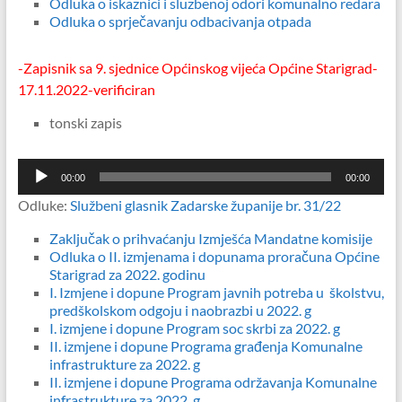
Odluka o iskaznici i sluzbenoj odori komunalno redara
Odluka o sprječavanju odbacivanja otpada
-Zapisnik sa 9. sjednice Općinskog vijeća Općine Starigrad-
17.11.2022-verificiran
tonski zapis
Reproduktor
00:00
00:00
audiozapisa
Odluke:
Službeni glasnik Zadarske županije br. 31/22
Zaključak o prihvaćanju Izmješća Mandatne komisije
Odluka o II. izmjenama i dopunama proračuna Općine
Starigrad za 2022. godinu
I. Izmjene i dopune Program javnih potreba u školstvu,
predškolskom odgoju i naobrazbi u 2022. g
I. izmjene i dopune Program soc skrbi za 2022. g
II. izmjene i dopune Programa građenja Komunalne
infrastrukture za 2022. g
II. izmjene i dopune Programa održavanja Komunalne
infrastrukture za 2022. g