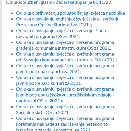
Odluke:
Službeni glasnik Zadarske županije br. 11/22
Odluka o prihvaćanju polugodišnjeg Izvjesca nacelnika
Odluka o usvajanju godišnjeg izvrještaja o izvršenju
Proracuna Općine Starigrad za 2021.g.
Odluka o usvajanju izvješća o izvršenju Plana
razvojnih programa OS za 2021.
Odluka o usvajanju izvješća o izvršenju programa
građenja komunalne infrastrukture OS za 2021.
Odluka o usvajanju izvješća o izvršenju programa
održavanjan komunalne infrastrukture OS za 2021.
Odluka o usvajanju izvješća o izvršenju programa
javnih potreba u sportu za 2021.
Odluka o usvajanju izvješća o izvršenju programa
javnih potreba u kulturi za 2021.
Odluka o usvajanju izvješća o izvršenju programa
javnih potreba u školstvu, predškolskom odgoju i
naobrazbi OS za 2021.g.
Odluka o usvajanju izvješća o izvršenju programa
Socijalne skrbi OS za 2021.
Odluka o usvajanju izvješća o izvršenju programa
korištenja naknade za zadržavanje nezakonito
izgrađenih zgrada u prostoru za 2021.