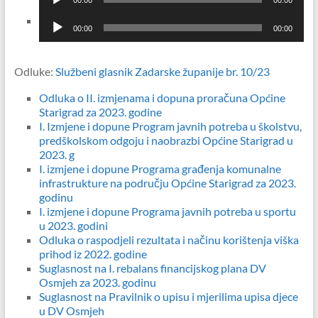
audiozapisa
Reproduktor
00:00
00:00
audiozapisa
Odluke:
Službeni glasnik Zadarske županije br. 10/23
Odluka o II. izmjenama i dopuna proračuna Općine
Starigrad za 2023. godine
I. Izmjene i dopune Program javnih potreba u školstvu,
predškolskom odgoju i naobrazbi Općine Starigrad u
2023. g
I. izmjene i dopune Programa građenja komunalne
infrastrukture na području Općine Starigrad za 2023.
godinu
I. izmjene i dopune Programa javnih potreba u sportu
u 2023. godini
Odluka o raspodjeli rezultata i načinu korištenja viška
prihod iz 2022. godine
Suglasnost na I. rebalans financijskog plana DV
Osmjeh za 2023. godinu
Suglasnost na Pravilnik o upisu i mjerilima upisa djece
u DV Osmjeh