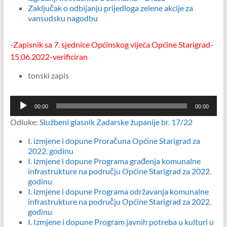
Zaključak o odbijanju prijedloga zelene akcije za
vansudsku nagodbu
-Zapisnik sa 7. sjednice Općinskog vijeća Općine Starigrad-
15.06.2022-verificiran
tonski zapis
Reproduktor
00:00
00:00
audiozapisa
Odluke:
Službeni glasnik Zadarske županije br. 17/22
I. izmjene i dopune Proračuna Općine Starigrad za
2022. godinu
I. izmjene i dopune Programa građenja komunalne
infrastrukture na području Općine Starigrad za 2022.
godinu
I. izmjene i dopune Programa održavanja komunalne
infrastrukture na području Općine Starigrad za 2022.
godinu
I. Izmjene i dopune Program javnih potreba u kulturi u