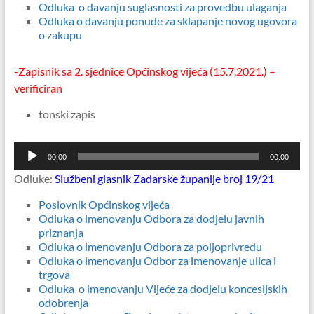
Odluka o davanju suglasnosti za provedbu ulaganja
Odluka o davanju ponude za sklapanje novog ugovora
o zakupu
-Zapisnik sa 2. sjednice Općinskog vijeća (15.7.2021.) –
verificiran
tonski zapis
Reproduktor
00:00
00:00
audiozapisa
Odluke:
Službeni glasnik Zadarske županije broj 19/21
Poslovnik Općinskog vijeća
Odluka o imenovanju Odbora za dodjelu javnih
priznanja
Odluka o imenovanju Odbora za poljoprivredu
Odluka o imenovanju Odbor za imenovanje ulica i
trgova
Odluka o imenovanju Vijeće za dodjelu koncesijskih
odobrenja