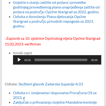
Izvješće o stanju zaštite od požara i provedbe
godišnjeg provedbenog plana unaprjeđenja zaštite od
požara na području Općine Starigrad za 2022. godinu
Odluka o donošenju Plana djelovanja Općine
Starigrad u području prirodnih nepogoda za 2023.
godinu
-Zapisnik sa 10. sjednice Općinskog vijeća Općine Starigrad
15.02.2023-verificiran
Reproduktor
tonski zapis
audiozapisa
00:00
00:00
Odluke:
Službeni glasnik Zadarske županije 4/23
Odluka o I. izmjenama i dopunama Proračuna OS za
2023. g
Zaključak o prihvaćanju izvješće Mandatne komisije