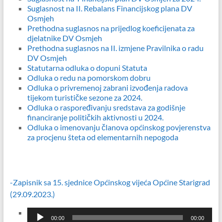
Suglasnost na II. Rebalans Financijskog plana DV
Osmjeh
Prethodna suglasnos na prijedlog koeficijenata za
djelatnike DV Osmjeh
Prethodna suglasnos na II. izmjene Pravilnika o radu
DV Osmjeh
Statutarna odluka o dopuni Statuta
Odluka o redu na pomorskom dobru
Odluka o privremenoj zabrani izvođenja radova
tijekom turističke sezone za 2024.
Odluka o raspoređivanju sredstava za godišnje
financiranje političkih aktivnosti u 2024.
Odluka o imenovanju članova općinskog povjerenstva
za procjenu šteta od elementarnih nepogoda
-Zapisnik sa 15. sjednice Općinskog vijeća Općine Starigrad
(29.09.2023.)
Reproduktor
00:00
00:00
audiozapisa