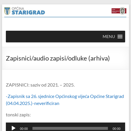
Skip to
Skip
content
to
content
Općina
MENU
Starigrad
Službena
Zapisnici/audio zapisi/odluke (arhiva)
mrežna
stranica
ZAPISNICI: saziv od 2021. – 2025.
-Zapisnik sa 26. sjednice Općinskog vijeća Općine Starigrad
(04.04.2025.)-neverificiran
tonski zapis:
Reproduktor
00:00
00:00
audiozapisa