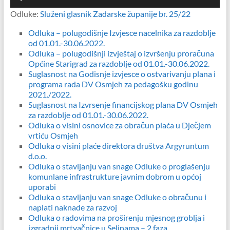
audiozapisa
Odluke:
Služeni glasnik Zadarske županije br. 25/22
Odluka – polugodišnje Izvjesce nacelnika za razdoblje
od 01.01.-30.06.2022.
Odluka – polugodišnji izvještaj o izvršenju proračuna
Općine Starigrad za razdoblje od 01.01.-30.06.2022.
Suglasnost na Godisnje izvjesce o ostvarivanju plana i
programa rada DV Osmjeh za pedagošku godinu
2021./2022.
Suglasnost na Izvrsenje financijskog plana DV Osmjeh
za razdoblje od 01.01.-30.06.2022.
Odluka o visini osnovice za obračun plaća u Dječjem
vrtiću Osmjeh
Odluka o visini plaće direktora društva Argyruntum
d.o.o.
Odluka o stavljanju van snage Odluke o proglašenju
komunlane infrastrukture javnim dobrom u općoj
uporabi
Odluka o stavljanju van snage Odluke o obračunu i
naplati naknade za razvoj
Odluka o radovima na proširenju mjesnog groblja i
izgradnji mrtvačnice u Selinama – 2 faza