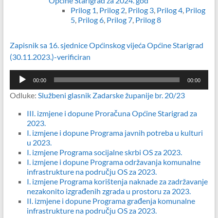
Općine Starigrad za 2024. god
Prilog 1
,
Prilog 2
,
Prilog 3
,
Prilog 4
,
Prilog
5
,
Prilog 6
,
Prilog 7
,
Prilog 8
Zapisnik sa 16. sjednice Općinskog vijeća Općine Starigrad
(30.11.2023.)-verificiran
Reproduktor
00:00
00:00
audiozapisa
Odluke:
Službeni glasnik Zadarske županije br. 20/23
III. izmjene i dopune Proračuna Općine Starigrad za
2023.
I. izmjene i dopune Programa javnih potreba u kulturi
u 2023.
I. izmjene Programa socijalne skrbi OS za 2023.
I. izmjene i dopune Programa održavanja komunalne
infrastrukture na području OS za 2023.
I. izmjene Programa korištenja naknade za zadržavanje
nezakonito izgrađenih zgrada u prostoru za 2023.
II. izmjene i dopune Programa građenja komunalne
infrastrukture na području OS za 2023.