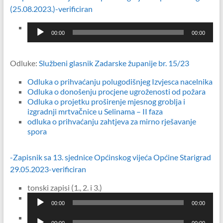
(25.08.2023.)-verificiran
Reproduktor
00:00
00:00
audiozapisa
Odluke:
Službeni glasnik Zadarske županije br. 15/23
Odluka o prihvaćanju polugodišnjeg Izvjesca nacelnika
Odluka o donošenju procjene ugroženosti od požara
Odluka o projetku proširenje mjesnog groblja i
izgradnji mrtvačnice u Selinama – II faza
odluka o prihvaćanju zahtjeva za mirno rješavanje
spora
-Zapisnik sa 13. sjednice Općinskog vijeća Općine Starigrad
29.05.2023-verificiran
tonski zapisi (1., 2. i 3.)
Reproduktor
00:00
00:00
audiozapisa
Reproduktor
00:00
00:00