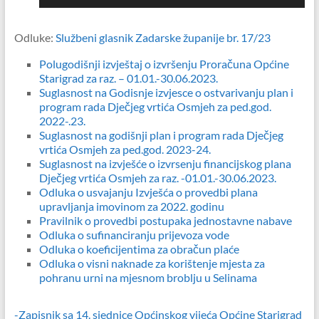
Odluke:
Službeni glasnik Zadarske županije br. 17/23
Polugodišnji izvještaj o izvršenju Proračuna Općine
Starigrad za raz. – 01.01.-30.06.2023.
Suglasnost na Godisnje izvjesce o ostvarivanju plan i
program rada Dječjeg vrtića Osmjeh za ped.god.
2022-.23.
Suglasnost na godišnji plan i program rada Dječjeg
vrtića Osmjeh za ped.god. 2023-24.
Suglasnost na izvješće o izvrsenju financijskog plana
Dječjeg vrtića Osmjeh za raz. -01.01.-30.06.2023.
Odluka o usvajanju Izvješća o provedbi plana
upravljanja imovinom za 2022. godinu
Pravilnik o provedbi postupaka jednostavne nabave
Odluka o sufinanciranju prijevoza vode
Odluka o koeficijentima za obračun plaće
Odluka o visni naknade za korištenje mjesta za
pohranu urni na mjesnom broblju u Selinama
-Zapisnik sa 14. sjednice Općinskog vijeća Općine Starigrad