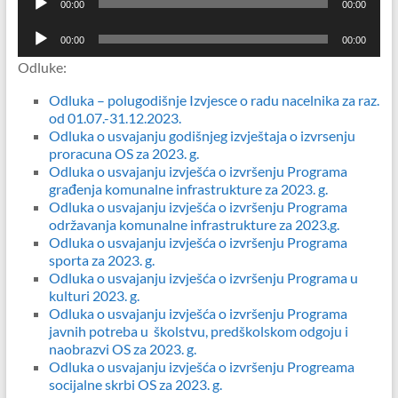
00:00
00:00
audiozapisa
Reproduktor
00:00
00:00
audiozapisa
Odluke:
Odluka – polugodišnje Izvjesce o radu nacelnika za raz.
od 01.07.-31.12.2023.
Odluka o usvajanju godišnjeg izvještaja o izvrsenju
proracuna OS za 2023. g.
Odluka o usvajanju izvješća o izvršenju Programa
građenja komunalne infrastrukture za 2023. g.
Odluka o usvajanju izvješća o izvršenju Programa
održavanja komunalne infrastrukture za 2023.g.
Odluka o usvajanju izvješća o izvršenju Programa
sporta za 2023. g.
Odluka o usvajanju izvješća o izvršenju Programa u
kulturi 2023. g.
Odluka o usvajanju izvješća o izvršenju Programa
javnih potreba u školstvu, predškolskom odgoju i
naobrazvi OS za 2023. g.
Odluka o usvajanju izvješća o izvršenju Progreama
socijalne skrbi OS za 2023. g.