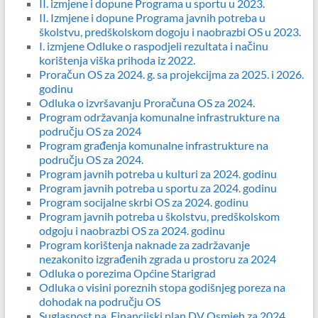
II. izmjene i dopune Programa u sportu u 2023.
II. Izmjene i dopune Programa javnih potreba u
školstvu, predškolskom dogoju i naobrazbi OS u 2023.
I. izmjene Odluke o raspodjeli rezultata i načinu
korištenja viška prihoda iz 2022.
Proračun OS za 2024. g. sa projekcijma za 2025. i 2026.
godinu
Odluka o izvršavanju Proračuna OS za 2024.
Program održavanja komunalne infrastrukture na
području OS za 2024
Program građenja komunalne infrastrukture na
području OS za 2024.
Program javnih potreba u kulturi za 2024. godinu
Program javnih potreba u sportu za 2024. godinu
Program socijalne skrbi OS za 2024. godinu
Program javnih potreba u školstvu, predškolskom
odgoju i naobrazbi OS za 2024. godinu
Program korištenja naknade za zadržavanje
nezakonito izgrađenih zgrada u prostoru za 2024
Odluka o porezima Općine Starigrad
Odluka o visini poreznih stopa godišnjeg poreza na
dohodak na području OS
Suglasnost na Financijski plan DV Osmjeh za 2024.