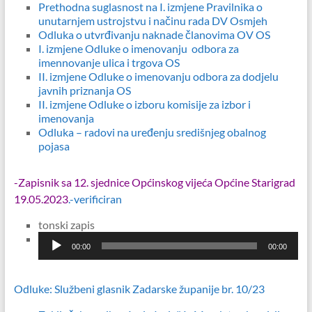
Prethodna suglasnost na I. izmjene Pravilnika o
unutarnjem ustrojstvu i načinu rada DV Osmjeh
Odluka o utvrđivanju naknade članovima OV OS
I. izmjene Odluke o imenovanju odbora za
imennovanje ulica i trgova OS
II. izmjene Odluke o imenovanju odbora za dodjelu
javnih priznanja OS
II. izmjene Odluke o izboru komisije za izbor i
imenovanja
Odluka – radovi na uređenju središnjeg obalnog
pojasa
-Zapisnik sa 12. sjednice Općinskog vijeća Općine Starigrad
19.05.2023
.-verificiran
tonski zapis
Reproduktor
00:00
00:00
audiozapisa
Odluke: Službeni glasnik Zadarske županije br. 10/23