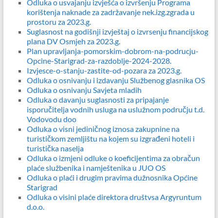
Odluka o usvajanju izvješća o izvršenju Programa
korištenja naknade za zadržavanje nek.izg.zgrada u
prostoru za
2023.g.
Suglasnost na godišnji izvještaj o izvrsenju financijskog
plana DV Osmjeh za 2023.g.
Plan upravljanja-pomorskim-dobrom-na-podrucju-
Opcine-Starigrad-za-razdoblje-2024-2028.
Izvjesce-o-stanju-zastite-od-pozara za 2023.g.
Odluka o osnivanju i izdavanju Službenog glasnika OS
Odluka o osnivanju Savjeta mladih
Odluka o davanju suglasnosti za pripajanje
isporučitelja vodnih usluga na uslužnom području t.d.
Vodovodu doo
Odluka o visni jediničnog iznosa zakupnine na
turističkom zemljištu na kojem su izgrađeni hoteli i
turistička naselja
Odluka o izmjeni odluke o koeficijentima za obračun
plaće službenika i namještenika u JUO OS
Odluka o plaći i drugim pravima dužnosnika Općine
Starigrad
Odluka o visini plaće direktora društvsa Argyruntum
d.o.o.