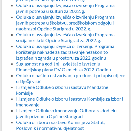
Odluka o usvajanju Izvješća o izvršenju Programa
javnih potreba u kulturi za 2022. g.
Odluka o usvajanju Izvješća o izvršenju Programa
javnih potreba u školstvu, predškolskom odgoju i
naobrazbi Općine Starigrad u 2022. g.
Odluka o usvajanju Izvješća o izvršenju Programa
socijalne skrbi Općine Starigrad za 2022. g.
Odluka o usvajanju izvješća o izvršenju Programa
korištenja naknade za zadržavanje nezakonito
izgrađenih zgrada u prostoru za 2022. godinu
Suglasnost na godišnji izvještaj o izvršenju
Financijskog plana DV Osmjeh za 2022. Godinu
Odluka o načinu ostvarivanja prednosti pri upisu djece
u Dječji vrtić
I. izmjene Odluke o izboru i sastavu Mandatne
komisije
I. izmjene Odluke o izboru i sastavu Komisije za izbor i
imenovanje
I. izmjene Odluke o imenovanju Odbora za dodjelu
javnih priznanja Općine Starigrad
Odluka o izboru i sastavu Komisije za Statut,
Poslovnik i normativnu djelatnost