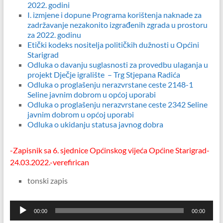
2022. godini
I. izmjene i dopune Programa korištenja naknade za
zadržavanje nezakonito izgrađenih zgrada u prostoru
za 2022. godinu
Etički kodeks nositelja političkih dužnosti u Općini
Starigrad
Odluka o davanju suglasnosti za provedbu ulaganja u
projekt Dječje igralište – Trg Stjepana Radića
Odluka o proglašenju nerazvrstane ceste 2148-1
Seline javnim dobrom u općoj uporabi
Odluka o proglašenju nerazvrstane ceste 2342 Seline
javnim dobrom u općoj uporabi
Odluka o ukidanju statusa javnog dobra
-Zapisnik sa 6. sjednice Općinskog vijeća Općine Starigrad-
24.03.2022.-verefirican
tonski zapis
Reproduktor
00:00
00:00
audiozapisa