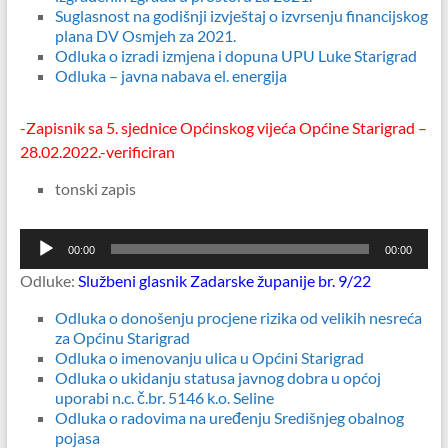
Suglasnost na godišnji izvještaj o izvrsenju financijskog
plana DV Osmjeh za 2021.
Odluka o izradi izmjena i dopuna UPU Luke Starigrad
Odluka – javna nabava el. energija
-Zapisnik sa 5. sjednice Općinskog vijeća Općine Starigrad –
28.02.2022.-verificiran
tonski zapis
Reproduktor
00:00
00:00
audiozapisa
Odluke:
Službeni glasnik Zadarske županije br. 9/22
Odluka o donošenju procjene rizika od velikih nesreća
za Općinu Starigrad
Odluka o imenovanju ulica u Općini Starigrad
Odluka o ukidanju statusa javnog dobra u općoj
uporabi n.c. č.br. 5146 k.o. Seline
Odluka o radovima na uređenju Središnjeg obalnog
pojasa