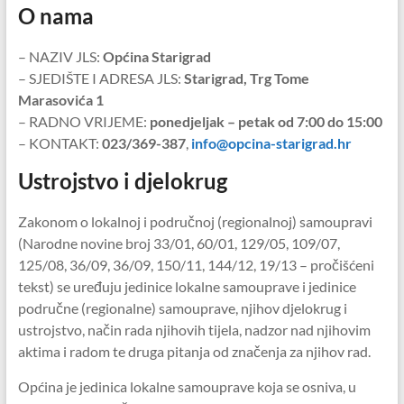
O nama
– NAZIV JLS:
Općina Starigrad
– SJEDIŠTE I ADRESA JLS:
Starigrad, Trg Tome
Marasovića 1
– RADNO VRIJEME:
ponedjeljak – petak od 7:00 do 15:00
– KONTAKT:
023/369-387
,
info@opcina-starigrad.hr
Ustrojstvo i djelokrug
Zakonom o lokalnoj i područnoj (regionalnoj) samoupravi
(Narodne novine broj 33/01, 60/01, 129/05, 109/07,
125/08, 36/09, 36/09, 150/11, 144/12, 19/13 – pročišćeni
tekst) se uređuju jedinice lokalne samouprave i jedinice
područne (regionalne) samouprave, njihov djelokrug i
ustrojstvo, način rada njihovih tijela, nadzor nad njihovim
aktima i radom te druga pitanja od značenja za njihov rad.
Općina je jedinica lokalne samouprave koja se osniva, u