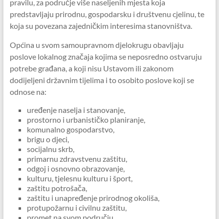
pravilu, za područje više naseljenih mjesta koja
predstavljaju prirodnu, gospodarsku i društvenu cjelinu, te
koja su povezana zajedničkim interesima stanovništva.
Općina u svom samoupravnom djelokrugu obavljaju
poslove lokalnog značaja kojima se neposredno ostvaruju
potrebe građana, a koji nisu Ustavom ili zakonom
dodijeljeni državnim tijelima i to osobito poslove koji se
odnose na:
uređenje naselja i stanovanje,
prostorno i urbanističko planiranje,
komunalno gospodarstvo,
brigu o djeci,
socijalnu skrb,
primarnu zdravstvenu zaštitu,
odgoj i osnovno obrazovanje,
kulturu, tjelesnu kulturu i šport,
zaštitu potrošača,
zaštitu i unapređenje prirodnog okoliša,
protupožarnu i civilnu zaštitu,
promet na svom području,