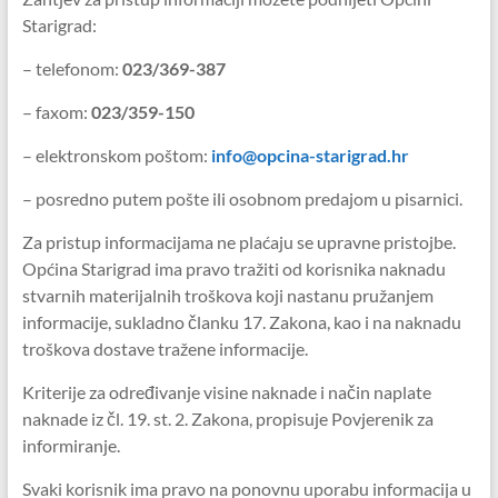
Starigrad:
– telefonom:
023/369-387
– faxom:
023/359-150
– elektronskom poštom:
info@opcina-starigrad.hr
– posredno putem pošte ili osobnom predajom u pisarnici.
Za pristup informacijama ne plaćaju se upravne pristojbe.
Općina Starigrad ima pravo tražiti od korisnika naknadu
stvarnih materijalnih troškova koji nastanu pružanjem
informacije, sukladno članku 17. Zakona, kao i na naknadu
troškova dostave tražene informacije.
Kriterije za određivanje visine naknade i način naplate
naknade iz čl. 19. st. 2. Zakona, propisuje Povjerenik za
informiranje.
Svaki korisnik ima pravo na ponovnu uporabu informacija u