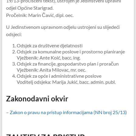
19/13-pročišćeni tekst), ustrojen je Jedinstveni upravni
odjel Općine Starigrad.
Pročelnik: Marin Čavić, dipl. oec.
U Jedinstvenom upravnom odjelu ustrojeni su slijedeći
odsjeci:
Odsjek za društvene djelatnosti
Odsjek za komunalne poslove i prostorno planiranje
Vježbenik: Ante Koić, bacc. ing.
Odsjek za financije, gospodarstvo plan i proračun
Vježbenik: Anita Milovac, mr. oec.
Odsjek za opće i administrativne poslove
Voditelj odsjeka: Marija Jukić, bacc. admin. publ.
Zakonodavni okvir
–
Zakon o pravu na pristup informacijama (NN broj 25/13)