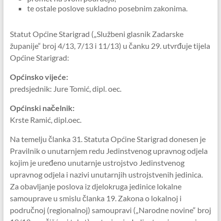
te ostale poslove sukladno posebnim zakonima.
Statut Općine Starigrad („Službeni glasnik Zadarske
županije“ broj 4/13, 7/13 i 11/13) u čanku 29. utvrđuje tijela
Općine Starigrad:
Općinsko vijeće:
predsjednik: Jure Tomić, dipl. oec.
Općinski načelnik:
Krste Ramić, dipl.oec.
Na temelju članka 31. Statuta Općine Starigrad donesen je
Pravilnik o unutarnjem redu Jedinstvenog upravnog odjela
kojim je uređeno unutarnje ustrojstvo Jedinstvenog
upravnog odjela i nazivi unutarnjih ustrojstvenih jedinica.
Za obavljanje poslova iz djelokruga jedinice lokalne
samouprave u smislu članka 19. Zakona o lokalnoj i
područnoj (regionalnoj) samoupravi („Narodne novine“ broj