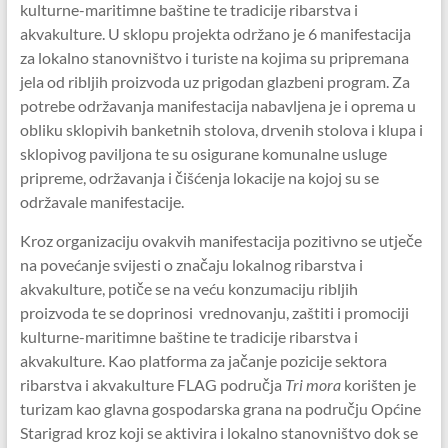
kulturne-maritimne baštine te tradicije ribarstva i
akvakulture. U sklopu projekta održano je 6 manifestacija
za lokalno stanovništvo i turiste na kojima su pripremana
jela od ribljih proizvoda uz prigodan glazbeni program. Za
potrebe održavanja manifestacija nabavljena je i oprema u
obliku sklopivih banketnih stolova, drvenih stolova i klupa i
sklopivog paviljona te su osigurane komunalne usluge
pripreme, održavanja i čišćenja lokacije na kojoj su se
održavale manifestacije.
Kroz organizaciju ovakvih manifestacija pozitivno se utječe
na povećanje svijesti o značaju lokalnog ribarstva i
akvakulture, potiče se na veću konzumaciju ribljih
proizvoda te se doprinosi vrednovanju, zaštiti i promociji
kulturne-maritimne baštine te tradicije ribarstva i
akvakulture. Kao platforma za jačanje pozicije sektora
ribarstva i akvakulture FLAG područja
Tri mora
korišten je
turizam kao glavna gospodarska grana na području Općine
Starigrad kroz koji se aktivira i lokalno stanovništvo dok se