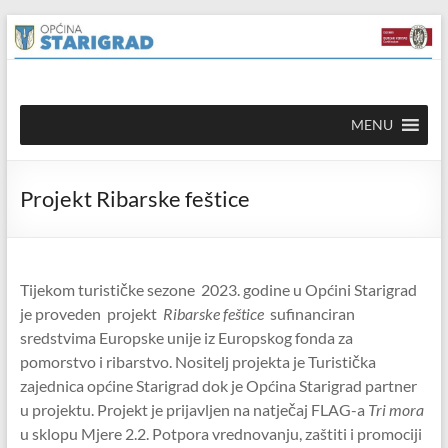
Skip to
Skip
content
to
content
Općina
MENU
Starigrad
Službena
Projekt Ribarske feštice
mrežna
stranica
Tijekom turističke sezone 2023. godine u Općini Starigrad
je proveden projekt
Ribarske feštice
sufinanciran
sredstvima Europske unije iz Europskog fonda za
pomorstvo i ribarstvo. Nositelj projekta je Turistička
zajednica općine Starigrad dok je Općina Starigrad partner
u projektu. Projekt je prijavljen na natječaj FLAG-a
Tri mora
u sklopu Mjere 2.2. Potpora vrednovanju, zaštiti i promociji