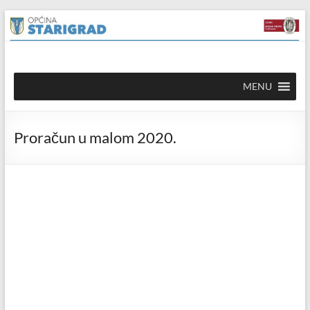
Skip to
Skip
content
to
content
Općina
MENU
Starigrad
Službena
Proračun u malom 2020.
mrežna
stranica