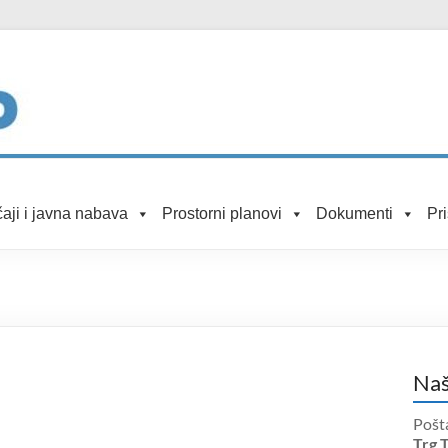
aji i javna nabava
Prostorni planovi
Dokumenti
Pr
Naš
Pošt
Trg 