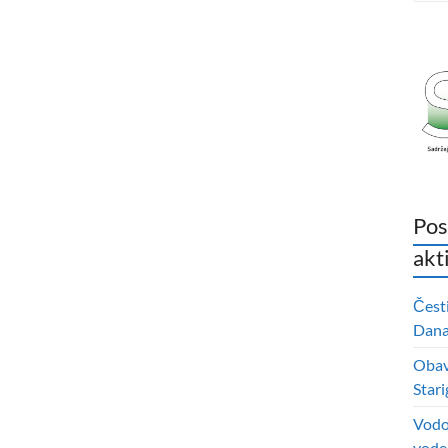
Pos
akt
Čest
Dana 
Obavi
Stari
Vodo
vode