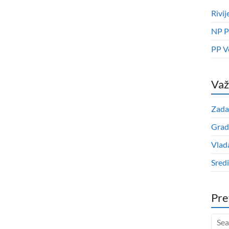
Rivij
NP P
PP V
Važ
Zada
Grad
Vlad
Sred
Pre