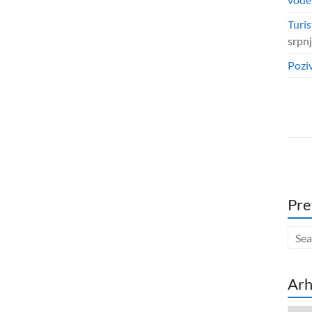
Turis
srpn
Poziv
Pre
Arh
Arhi