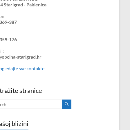
4 Starigrad - Paklenica
on:
369-387
359-176
l:
@opcina-starigrad.hr
ogledajte sve kontakte
tražite stranice
ašoj blizini