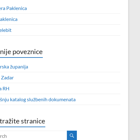
era Paklenica
aklenica
elebit
nije poveznice
rska županija
 Zadar
a RH
išnju katalog službenih dokumenata
tražite stranice