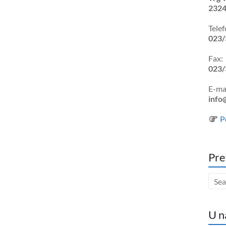
2324
Telef
023/
Fax:
023/
E-mai
info
P
Pre
U n