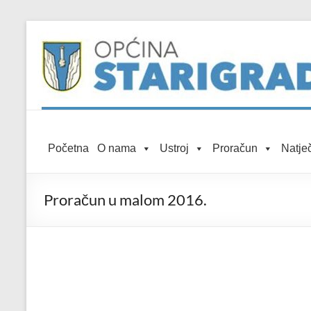
Skip to
Skip
content
to
content
Općina
Početna
O nama
Ustroj
Proračun
Natječ
Starigrad
Službena
Proračun u malom 2016.
mrežna
stranica