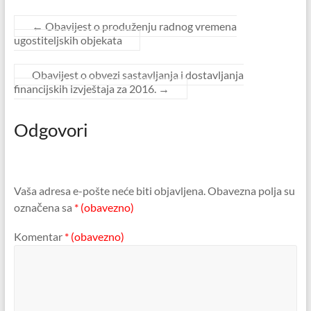
←
Obavijest o produženju radnog vremena
ugostiteljskih objekata
Obavijest o obvezi sastavljanja i dostavljanja
financijskih izvještaja za 2016.
→
Odgovori
Vaša adresa e-pošte neće biti objavljena.
Obavezna polja su
označena sa
* (obavezno)
Komentar
* (obavezno)