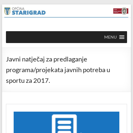
Skip to
Skip
content
to
content
Općina
MENU
Starigrad
Službena
Javni natječaj za predlaganje
mrežna
stranica
programa/projekata javnih potreba u
sportu za 2017.