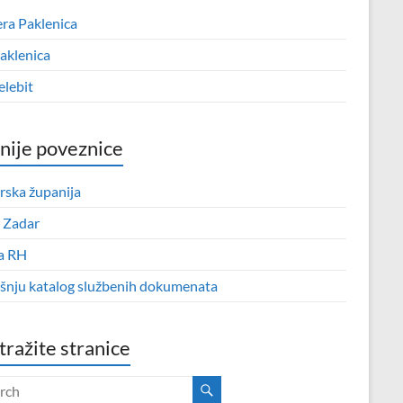
era Paklenica
aklenica
elebit
nije poveznice
rska županija
 Zadar
a RH
išnju katalog službenih dokumenata
tražite stranice