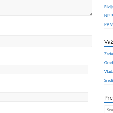
Rivij
NP P
PP V
Važ
Zada
Grad
Vlad
Sred
Pre