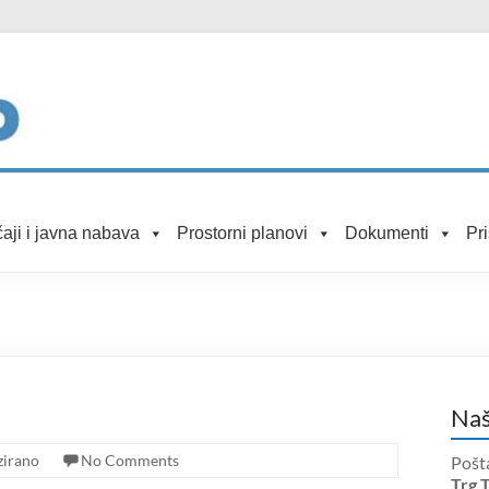
aji i javna nabava
Prostorni planovi
Dokumenti
Pr
Naš
zirano
No Comments
Pošt
Trg 