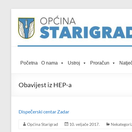
Skip to
Skip
content
to
content
Općina
Početna
O nama
Ustroj
Proračun
Natječ
Starigrad
Službena
Obavijest iz HEP-a
mrežna
stranica
Dispečerski centar Zadar
Općina Starigrad
10. veljače 2017.
Nekategori