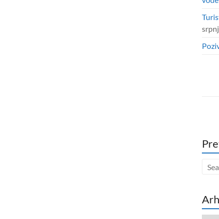
Turis
srpn
Poziv
Pre
Arh
Arhi