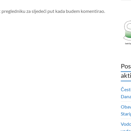
t pregledniku za sljedeći put kada budem komentirao.
Pos
akt
Čest
Dana 
Obavi
Stari
Vodo
vode