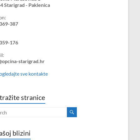
4 Starigrad - Paklenica
on:
369-387
359-176
l:
@opcina-starigrad.hr
ogledajte sve kontakte
tražite stranice
ašoj blizini