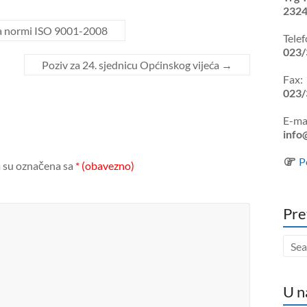
2324
ma normi ISO 9001-2008
Telef
023/
Poziv za 24. sjednicu Općinskog vijeća
→
Fax:
023/
E-mai
info
P
 su označena sa
* (obavezno)
Pre
U n