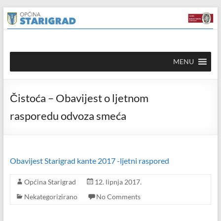
Skip to
Skip
content
to
content
Općina
MENU
Starigrad
Službena
Čistoća – Obavijest o ljetnom
mrežna
stranica
rasporedu odvoza smeća
Obavijest Starigrad kante 2017 -ljetni raspored
Općina Starigrad
12. lipnja 2017.
Nekategorizirano
No Comments