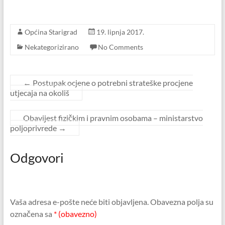
Općina Starigrad
19. lipnja 2017.
Nekategorizirano
No Comments
←
Postupak ocjene o potrebni strateške procjene
utjecaja na okoliš
Obavijest fizičkim i pravnim osobama – ministarstvo
poljoprivrede
→
Odgovori
Vaša adresa e-pošte neće biti objavljena.
Obavezna polja su
označena sa
* (obavezno)