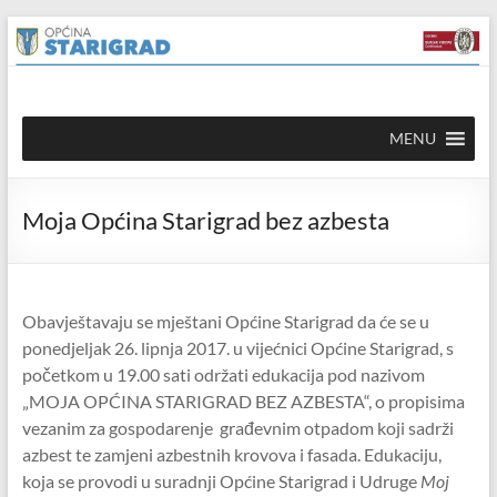
Skip to
Skip
content
to
content
Općina
MENU
Starigrad
Službena
Moja Općina Starigrad bez azbesta
mrežna
stranica
Obavještavaju se mještani Općine Starigrad da će se u
ponedjeljak 26. lipnja 2017. u vijećnici Općine Starigrad, s
početkom u 19.00 sati održati edukacija pod nazivom
„MOJA OPĆINA STARIGRAD BEZ AZBESTA“, o propisima
vezanim za gospodarenje građevnim otpadom koji sadrži
azbest te zamjeni azbestnih krovova i fasada. Edukaciju,
koja se provodi u suradnji Općine Starigrad i Udruge
Moj