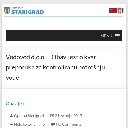
Skip to
Skip
content
to
content
Općina
MENU
Starigrad
Službena
Vodovod d.o.o. – Obavijest o kvaru –
mrežna
stranica
preporuka za kontroliranu potrošnju
vode
Obavijest
Općina Starigrad
21. srpnja 2017.
Nekategorizirano
No Comments