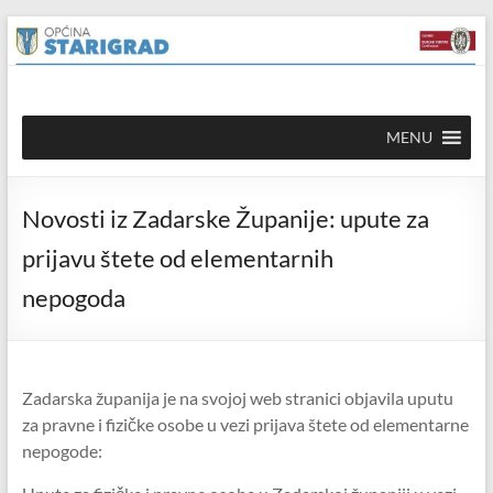
Skip to
Skip
content
to
content
Općina
MENU
Starigrad
Službena
Novosti iz Zadarske Županije: upute za
mrežna
stranica
prijavu štete od elementarnih
nepogoda
Zadarska županija je na svojoj web stranici objavila uputu
za pravne i fizičke osobe u vezi prijava štete od elementarne
nepogode: