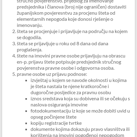
stručno povjerenstvo. prijedlog za imenovanje
predsjednika i članova (broj nije ograničen) dostaviti
županijskom povjeresntvu za procjenu šteta od
elementarnih nepogoda koje donosi rješenje o
imenovanju.
šteta se procjenjuje i prijavljuje na području na kojem
se dogodila.
šteta se prijavljuje u roku od 8 dana od dana
proglašenja.
štete na imovini pravne osobe prijavljuju na obrascu
en-p. prijavu štete potpisuje predsjednik stručnog
povjerenstva pravne osobe i odgovorna osoba.
pravne osobe uz prijavu podnose:
izvještaj u kojem se navode okolnosti u kojima
je šteta nastala te njene kratkoročne i
dugoročne posljedice za pravnu osobu
iznos sredstava koja su dobivena ili se očekuju s
naslova osiguranja imovine
fotodokumentaciju iz koje se može dobiti uvid u
opseg počinjene štete
kopiju registracije tvrtke
dokumente kojima dokazuju pravo vlasništva ili
korištenja na imovini pogođenoj nepogodom