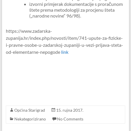
izvorni primjerak dokumentacije s proračunom
štete prema metodologiji za procjenu šteta
(„narodne novine“ 96/98).
https://www.zadarska-
zupanija.hr/index.php/novosti/item/741-upute-za-fizicke-
i-pravne-osobe-u-zadarskoj-zupaniji-u-vezi-prijava-steta-
od-elementarne-nepogode
link
Općina Starigrad
15. rujna 2017.
Nekategorizirano
No Comments