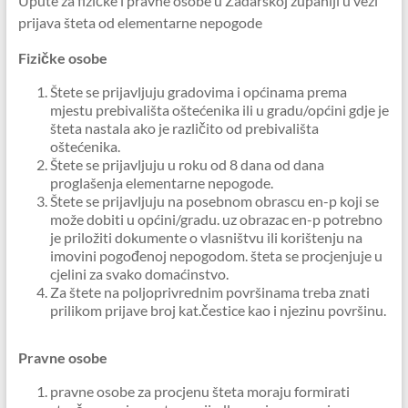
Upute za fizičke i pravne osobe u Zadarskoj županiji u vezi
prijava šteta od elementarne nepogode
Fizičke osobe
Štete se prijavljuju gradovima i općinama prema
mjestu prebivališta oštećenika ili u gradu/općini gdje je
šteta nastala ako je različito od prebivališta
oštećenika.
Štete se prijavljuju u roku od 8 dana od dana
proglašenja elementarne nepogode.
Štete se prijavljuju na posebnom obrascu en-p koji se
može dobiti u općini/gradu. uz obrazac en-p potrebno
je priložiti dokumente o vlasništvu ili korištenju na
imovini pogođenoj nepogodom. šteta se procjenjuje u
cjelini za svako domaćinstvo.
Za štete na poljoprivrednim površinama treba znati
prilikom prijave broj kat.čestice kao i njezinu površinu.
Pravne osobe
pravne osobe za procjenu šteta moraju formirati