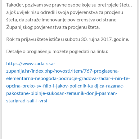
Također, pozivam sve pravne osobe koje su pretrpjele štetu,
a još uvijek nisu odredili svoja povjerenstva za procjenu
šteta, da zatraže imenovanje povjerenstva od strane
Županijskog povjerenstva za procjenu šteta.
Rok za prijavu štete ističe u subotu 30. rujna 2017. godine.
Detalje o proglašenju možete pogledati na linku:
https://www.zadarska-
zupanija.hr/index.php/novosti/item/767-proglasena-
elementarna-nepogoda-podrucje-gradova-zadar-i-nin-te-
opcina-preko-sv-filip-i-jakov-policnik-kukljica-razanac-
pakostane-bibinje-sukosan-zemunik-donji-pasman-
starigrad-sali-i-vrsi