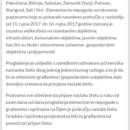
Pakoštane, Bibinje, Sukošan, Zemunik Donji, Pašman,
Starigrad, Sali i Vrsi . Elementarna nepogoda uzrokovana
poplavama koje su poharale navedeno područje u razdoblju
od 11. rujna 2017. do 14. rujna 2017 godine izazvala je
izuzetno velike šteta na stambenim objektima,
infrastrukturi, komunalnim objektima, javnim objektima
kao što su škole i zdravstvene ustanove , gospodarskim
objektima i poljoprivredi.
Proglašenje je uslijedilo s određenim odmakom od trenutka
nastanka štete zbog jednog jednostavnog razloga, a to je da
bi se oštećenim građanima i gospodarskim subjektima dalo
dovoljno vremena da procjene nastale štete.
Pozivamo sve oštećene da prijave nastalu štetu u roku od
osam dana od dana proglašenja elementarne nepogode u
gradovima i općinama na čijem je području nastala šteta.
Gradska i općinska povjerenstva biti će građanima od
pomoći pri prijavi šteta.