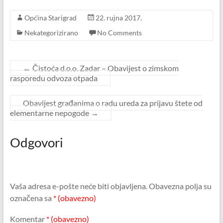
Općina Starigrad
22. rujna 2017.
Nekategorizirano
No Comments
←
Čistoća d.o.o. Zadar – Obavijest o zimskom
rasporedu odvoza otpada
Obavijest građanima o radu ureda za prijavu štete od
elementarne nepogode
→
Odgovori
Vaša adresa e-pošte neće biti objavljena.
Obavezna polja su
označena sa
* (obavezno)
Komentar
* (obavezno)