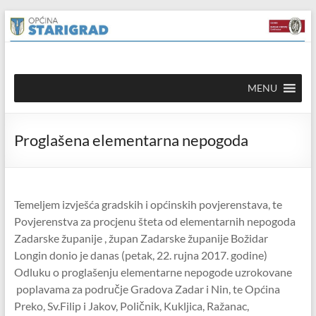
Skip to
Skip
content
to
content
Općina
MENU
Starigrad
Službena
Proglašena elementarna nepogoda
mrežna
stranica
Temeljem izvješća gradskih i općinskih povjerenstava, te
Povjerenstva za procjenu šteta od elementarnih nepogoda
Zadarske županije , župan Zadarske županije Božidar
Longin donio je danas (petak, 22. rujna 2017. godine)
Odluku o proglašenju elementarne nepogode uzrokovane
poplavama za područje Gradova Zadar i Nin, te Općina
Preko, Sv.Filip i Jakov, Poličnik, Kukljica, Ražanac,