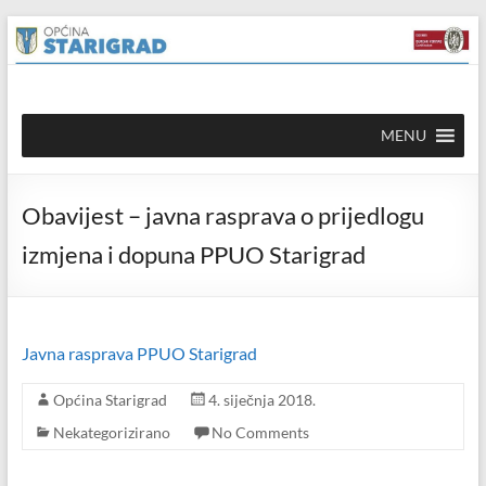
Skip to
Skip
content
to
content
Općina
MENU
Starigrad
Službena
Obavijest – javna rasprava o prijedlogu
mrežna
stranica
izmjena i dopuna PPUO Starigrad
Javna rasprava PPUO Starigrad
Općina Starigrad
4. siječnja 2018.
Nekategorizirano
No Comments