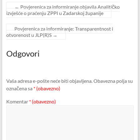
←
Povjerenica za informiranje objavila Analitičko
izvješće o praćenju ZPPI u Zadarskoj županije
Povjerenica za informiranje: Transparentnost i
otvorenost u JLP(R)S
→
Odgovori
Vaša adresa e-pošte neće biti objavljena.
Obavezna polja su
označena sa
* (obavezno)
Komentar
* (obavezno)