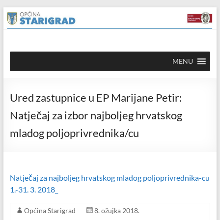
Skip to
Skip
content
to
content
Općina
MENU
Starigrad
Službena
Ured zastupnice u EP Marijane Petir:
mrežna
stranica
Natječaj za izbor najboljeg hrvatskog
mladog poljoprivrednika/cu
Natječaj za najboljeg hrvatskog mladog poljoprivrednika-cu
1.-31. 3. 2018_
Općina Starigrad
8. ožujka 2018.